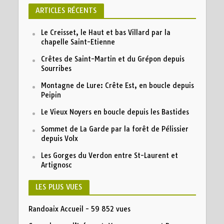
h
ARTICLES RÉCENTS
i
v
Le Creisset, le Haut et bas Villard par la
e
chapelle Saint-Etienne
s
Crêtes de Saint-Martin et du Grépon depuis
Sourribes
Montagne de Lure: Crête Est, en boucle depuis
Peipin
Le Vieux Noyers en boucle depuis les Bastides
Sommet de La Garde par la forêt de Pélissier
depuis Volx
Les Gorges du Verdon entre St-Laurent et
Artignosc
LES PLUS VUES
Randoaix Accueil
- 59 852 vues