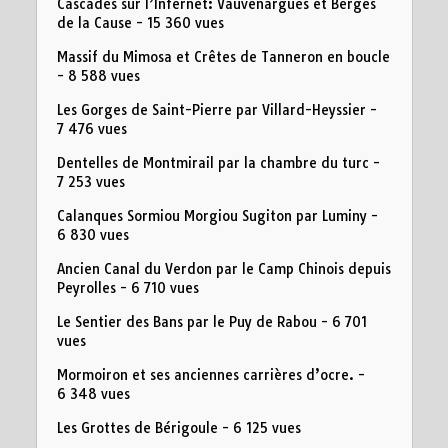
Cascades sur l’Infernet: Vauvenargues et Berges
de la Cause
- 15 360 vues
Massif du Mimosa et Crêtes de Tanneron en boucle
- 8 588 vues
Les Gorges de Saint-Pierre par Villard-Heyssier
-
7 476 vues
Dentelles de Montmirail par la chambre du turc
-
7 253 vues
Calanques Sormiou Morgiou Sugiton par Luminy
-
6 830 vues
Ancien Canal du Verdon par le Camp Chinois depuis
Peyrolles
- 6 710 vues
Le Sentier des Bans par le Puy de Rabou
- 6 701
vues
Mormoiron et ses anciennes carrières d’ocre.
-
6 348 vues
Les Grottes de Bérigoule
- 6 125 vues