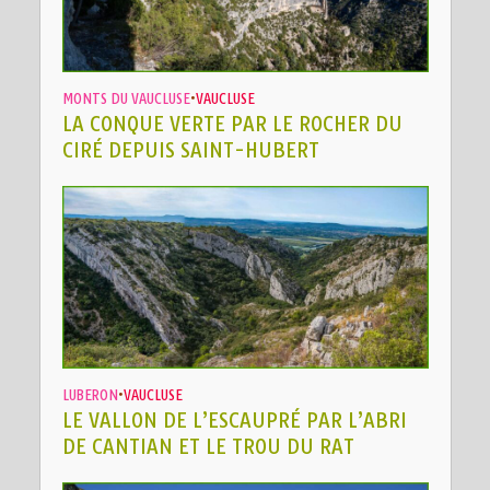
MONTS DU VAUCLUSE
•
VAUCLUSE
LA CONQUE VERTE PAR LE ROCHER DU
CIRÉ DEPUIS SAINT-HUBERT
LUBERON
•
VAUCLUSE
LE VALLON DE L’ESCAUPRÉ PAR L’ABRI
DE CANTIAN ET LE TROU DU RAT