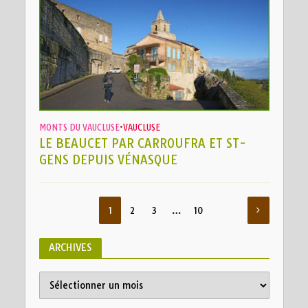
MONTS DU VAUCLUSE
•
VAUCLUSE
LE BEAUCET PAR CARROUFRA ET ST-
GENS DEPUIS VÉNASQUE
1
2
3
…
10
ARCHIVES
A
r
c