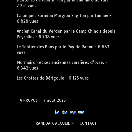
Dentelles de Montmirail par la chambre du turc
-
7 251 vues
Calanques Sormiou Morgiou Sugiton par Luminy
-
6 828 vues
Ancien Canal du Verdon par le Camp Chinois depuis
Peyrolles
- 6 708 vues
Le Sentier des Bans par le Puy de Rabou
- 6 683
vues
Mormoiron et ses anciennes carrières d’ocre.
-
6 342 vues
Les Grottes de Bérigoule
- 6 125 vues
A PROPOS
7 août 2026
RANDOAIX ACCUEIL
CONTACT