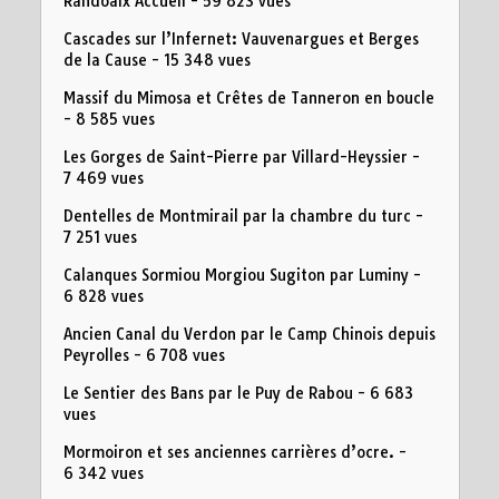
Randoaix Accueil
- 59 823 vues
Cascades sur l’Infernet: Vauvenargues et Berges
de la Cause
- 15 348 vues
Massif du Mimosa et Crêtes de Tanneron en boucle
- 8 585 vues
Les Gorges de Saint-Pierre par Villard-Heyssier
-
7 469 vues
Dentelles de Montmirail par la chambre du turc
-
7 251 vues
Calanques Sormiou Morgiou Sugiton par Luminy
-
6 828 vues
Ancien Canal du Verdon par le Camp Chinois depuis
Peyrolles
- 6 708 vues
Le Sentier des Bans par le Puy de Rabou
- 6 683
vues
Mormoiron et ses anciennes carrières d’ocre.
-
6 342 vues