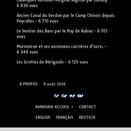
Calanques Sormiou Morgiou Sugiton par Luminy
-
6 830 vues
Ancien Canal du Verdon par le Camp Chinois depuis
Peyrolles
- 6 710 vues
Le Sentier des Bans par le Puy de Rabou
- 6 701
vues
Mormoiron et ses anciennes carrières d’ocre.
-
6 348 vues
Les Grottes de Bérigoule
- 6 125 vues
A PROPOS
9 août 2026
RANDOAIX ACCUEIL
CONTACT
ENGLISH
FRANÇAIS
DEUTSCH