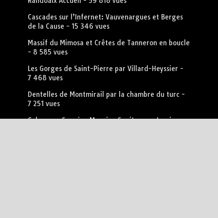
Randoaix Accueil
- 59 818 vues
Cascades sur l’Infernet: Vauvenargues et Berges
de la Cause
- 15 346 vues
Massif du Mimosa et Crêtes de Tanneron en boucle
- 8 585 vues
Les Gorges de Saint-Pierre par Villard-Heyssier
-
7 468 vues
Dentelles de Montmirail par la chambre du turc
-
7 251 vues
Calanques Sormiou Morgiou Sugiton par Luminy
-
6 828 vues
Ancien Canal du Verdon par le Camp Chinois depuis
Peyrolles
- 6 708 vues
Le Sentier des Bans par le Puy de Rabou
- 6 681
vues
Mormoiron et ses anciennes carrières d’ocre.
-
6 342 vues