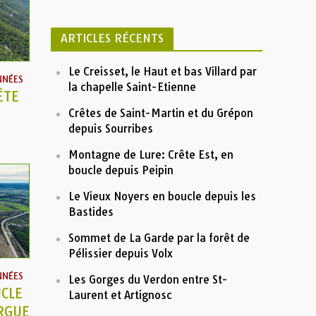
c
h
ARTICLES RÉCENTS
i
v
e
Le Creisset, le Haut et bas Villard par
NNÉES
s
la chapelle Saint-Etienne
ÊTE
Crêtes de Saint-Martin et du Grépon
depuis Sourribes
Montagne de Lure: Crête Est, en
boucle depuis Peipin
Le Vieux Noyers en boucle depuis les
Bastides
Sommet de La Garde par la forêt de
Pélissier depuis Volx
NNÉES
Les Gorges du Verdon entre St-
CLE
Laurent et Artignosc
ARGUE