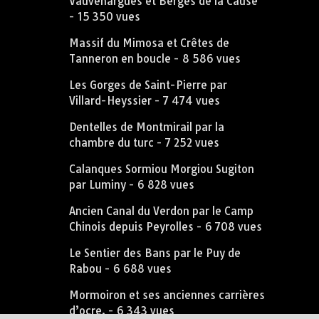
Vauvenargues et Berges de la Cause
- 15 350 vues
Massif du Mimosa et Crêtes de
Tanneron en boucle
- 8 586 vues
Les Gorges de Saint-Pierre par
Villard-Heyssier
- 7 474 vues
Dentelles de Montmirail par la
chambre du turc
- 7 252 vues
Calanques Sormiou Morgiou Sugiton
par Luminy
- 6 828 vues
Ancien Canal du Verdon par le Camp
Chinois depuis Peyrolles
- 6 708 vues
Le Sentier des Bans par le Puy de
Rabou
- 6 688 vues
Mormoiron et ses anciennes carrières
d’ocre.
- 6 343 vues