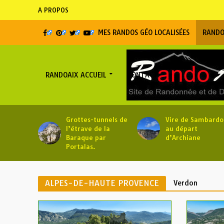
A PROPOS
MES RANDOS GÉO LOCALISÉES
RANDO
RANDOAIX ACCUEIL
CONTACT
Grottes-tunnels de
Vire de Sambardo
l’étrave de la
au départ
Baraque par
d’Archiane
Portalas.
ALPES-DE-HAUTE PROVENCE
Verdon