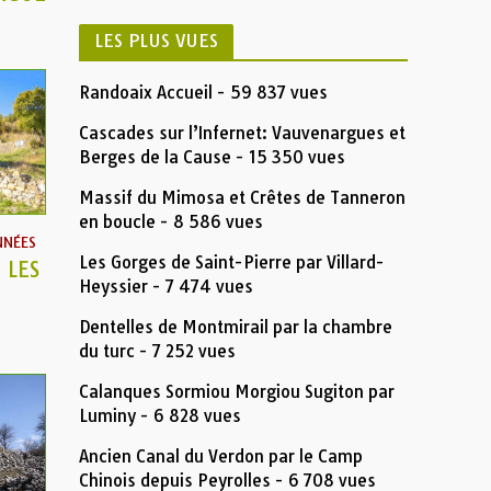
LES PLUS VUES
Randoaix Accueil
- 59 837 vues
Cascades sur l’Infernet: Vauvenargues et
Berges de la Cause
- 15 350 vues
Massif du Mimosa et Crêtes de Tanneron
en boucle
- 8 586 vues
NNÉES
Les Gorges de Saint-Pierre par Villard-
 LES
Heyssier
- 7 474 vues
Dentelles de Montmirail par la chambre
du turc
- 7 252 vues
Calanques Sormiou Morgiou Sugiton par
Luminy
- 6 828 vues
Ancien Canal du Verdon par le Camp
Chinois depuis Peyrolles
- 6 708 vues