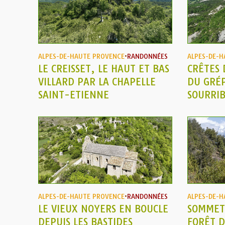
ALPES-DE-HAUTE PROVENCE
•
RANDONNÉES
ALPES-DE-H
LE CREISSET, LE HAUT ET BAS
CRÊTES 
VILLARD PAR LA CHAPELLE
DU GRÉ
SAINT-ETIENNE
SOURRIB
ALPES-DE-HAUTE PROVENCE
•
RANDONNÉES
ALPES-DE-H
LE VIEUX NOYERS EN BOUCLE
SOMMET 
DEPUIS LES BASTIDES
FORÊT D