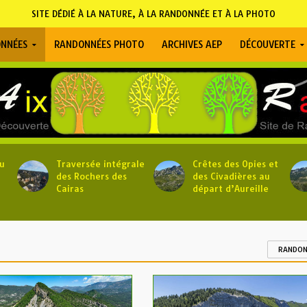
SITE DÉDIÉ À LA NATURE, À LA RANDONNÉE ET À LA PHOTO
NNÉES
RANDONNÉES PHOTO
ARCHIVES AEP
DÉCOUVERTE
u
Traversée intégrale
Crêtes des Opies et
des Rochers des
des Civadières au
Cairas
départ d’Aureille
RANDON