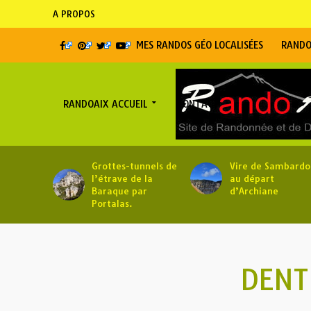
A PROPOS
MES RANDOS GÉO LOCALISÉES
RANDO
RANDOAIX ACCUEIL
CONTACT
Grottes-tunnels de
Vire de Sambardo
l’étrave de la
au départ
Baraque par
d’Archiane
Portalas.
DENT