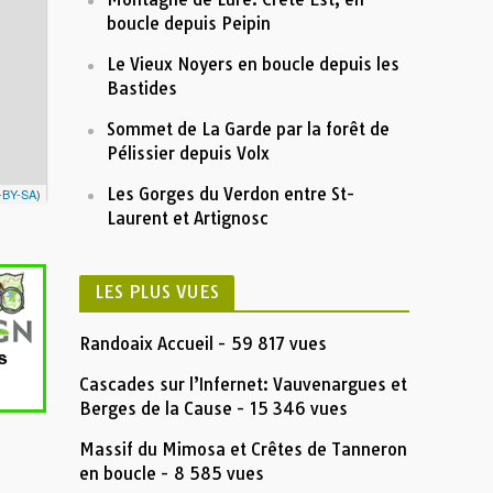
boucle depuis Peipin
 Rocher du Midi
10
20
Distance (km)
Le Vieux Noyers en boucle depuis les
Nom:
Dentelles Grand Montmirail Cretes de St
Amand Dentelles Sarrasines
Bastides
Distance:
20,7 km
Altitude minimum:
205 m
Altitude maximum:
724 m
Sommet de La Garde par la forêt de
Montée cumulée:
1229 m
Descente cumulée :
1230 m
Pélissier depuis Volx
Durée:
9:31'47"
Description
Les Gorges du Verdon entre St-
-BY-SA
)
Insérez votre description formatée ici
Laurent et Artignosc
LES PLUS VUES
Randoaix Accueil
- 59 817 vues
Cascades sur l’Infernet: Vauvenargues et
Berges de la Cause
- 15 346 vues
Massif du Mimosa et Crêtes de Tanneron
en boucle
- 8 585 vues