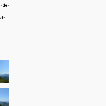
s-de-
et-