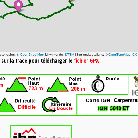
artendaten: ©
OpenStreetMap
-Mitwirkende,
SRTM
| Kartendarstellung: ©
OpenTopoMap
(
CC
 sur la trace pour télécharger le
fichier GPX