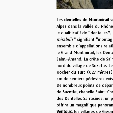
Les
dentelles de Montmirail
s
Alpes dans la vallée du Rhôn
le qualificatif de “dentelles
mirabilis”
signifiant “montag
ensemble d’appellations relat
le Grand Montmirail, les Dentel
Saint-Amand. La crête de Sain
nord du village de Suzette. Le
Rocher du Turc (627 mètres).
km de sentiers pédestres exis
De nombreux points de départ 
de
Suzette
, chapelle Saint-Ch
des Dentelles Sarrasines, un p
offrira un magnifique panorama
Ventoux
, les villages de Gig