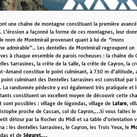
ont une chaîne de montagne constituant la première avanc
e. L’érosion a façonné la forme de ces montagnes, leur don
”, le nom de Montmirail provenant quant à lui de
“mons
ne admirable”.. Les dentelles de Montmirail regroupent un
ives à chaque ensemble de parois rocheuses : la chaîne du C
les Sarrasines, la crête de la Salle, la crête de Cayron, la cr
t-Amand constitue le point culminant, à 730 m d’altitude, 
 point culminant des Dentelles Sarrasines est constitué par l
 La randonnée pédestre y est également très pratiquée et 
tants constituent un excellent moyen de découvrir cette cha
sont possibles : village de Gigondas, village de
Lafare
, vil
ristophe proche de Cassan, col du Cayron,…Si vous faites le
etit détour par la Rocher du Midi et sa table d’orientation 
 : les dentelles Sarrasines, le Cayron, les Trois Yeux, le
Mo
ondas et de
Séguret
,…