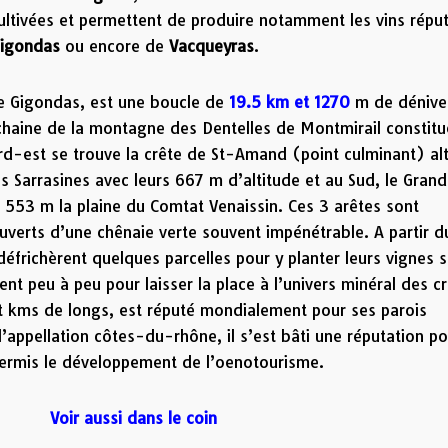
ltivées et permettent de produire notamment les vins répu
igondas
ou encore de
Vacqueyras
.
 de Gigondas, est une boucle de
19.5 km et 1270
m de dénive
a chaine de la montagne des Dentelles de Montmirail constit
nord-est se trouve la crête de St-Amand (point culminant) al
s Sarrasines avec leurs 667 m d’altitude et au Sud, le Grand
 553 m la plaine du Comtat Venaissin. Ces 3 arêtes sont
uverts d’une chênaie verte souvent impénétrable. A partir d
 défrichèrent quelques parcelles pour y planter leurs vignes s
t peu à peu pour laisser la place à l’univers minéral des cr
uit kms de longs, est réputé mondialement pour ses parois
’appellation côtes-du-rhône, il s’est bâti une réputation po
 permis le développement de l’oenotourisme.
Voir aussi dans le coin