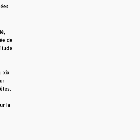
tées
lé,
uée de
titude
u xix
ur
êtes.
ur la