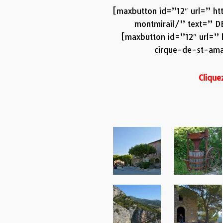
[maxbutton id=”12″ url=” 
montmirail/” text=”
[maxbutton id=”12″ url=
cirque-de-st-am
Cliquez