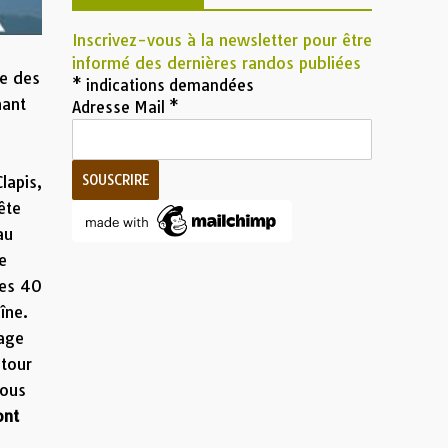
Inscrivez-vous à la newsletter pour être
informé des dernières randos publiées
ée des
*
indications demandées
nant
Adresse Mail
*
lapis,
ête
au
e
les 40
îne.
lage
 tour
vous
nt