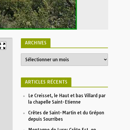
ARCHIVES
Archives
Dentelles Grand Montmirail
Liste
Cretes de St Amand Dentelles
Sarrasines
 Dentelles Grand Montmirail Cretes de
GPX
St Amand Dentelles Sarrasines
Profile
ARTICLES RÉCENTS
 Col d'Alsau
 Gigondas
600
Le Creisset, le Haut et bas Villard par
 Col du Cayron
la chapelle Saint-Etienne
Altitude (m)
400
 Chapelle Saint-Christophe
Crêtes de Saint-Martin et du Grépon
200
depuis Sourribes
 Crête Saint-Amand
0
 Chateauneuf- Redortier
Montagne de Lure: Crête Est, en