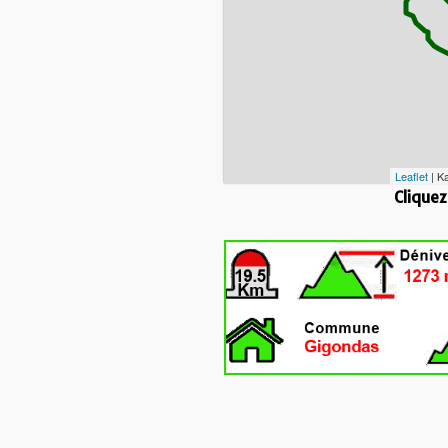
Leaflet
| K
Cliquez