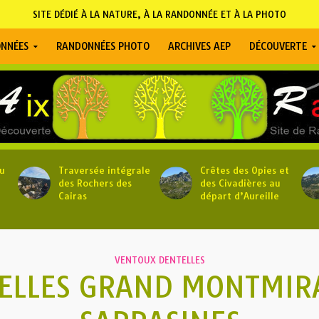
SITE DÉDIÉ À LA NATURE, À LA RANDONNÉE ET À LA PHOTO
NNÉES
RANDONNÉES PHOTO
ARCHIVES AEP
DÉCOUVERTE
u
Traversée intégrale
Crêtes des Opies et
des Rochers des
des Civadières au
Cairas
départ d’Aureille
VENTOUX DENTELLES
ELLES GRAND MONTMIRA