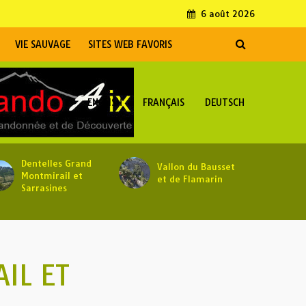
6 août 2026
VIE SAUVAGE
SITES WEB FAVORIS
ENGLISH
FRANÇAIS
DEUTSCH
Dentelles Grand
Vallon du Bausset
Montmirail et
et de Flamarin
Sarrasines
IL ET