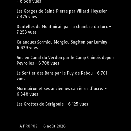
- 8 588 vues
Les Gorges de Saint-Pierre par Villard-Heyssier
-
7 475 vues
Dentelles de Montmirail par la chambre du turc
-
7 253 vues
Calanques Sormiou Morgiou Sugiton par Luminy
-
6 829 vues
Ancien Canal du Verdon par le Camp Chinois depuis
Peyrolles
- 6 708 vues
Le Sentier des Bans par le Puy de Rabou
- 6 701
vues
Mormoiron et ses anciennes carrières d’ocre.
-
6 348 vues
Les Grottes de Bérigoule
- 6 125 vues
A PROPOS
8 août 2026