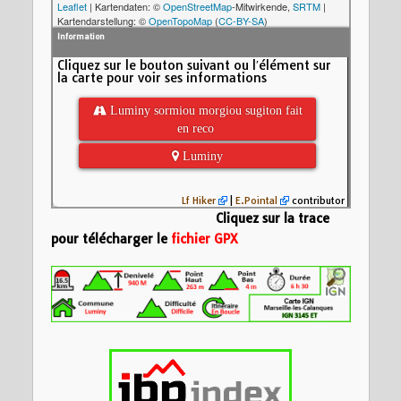
Leaflet
| Kartendaten: ©
OpenStreetMap
-Mitwirkende,
SRTM
|
Kartendarstellung: ©
OpenTopoMap
(
CC-BY-SA
)
Information
Cliquez sur le bouton suivant ou l′élément sur
la carte pour voir ses informations
 Luminy sormiou morgiou sugiton fait
en reco
 Luminy
Lf Hiker
|
E.Pointal
contributor
Cliquez sur la trace
pour télécharger le
fichier GPX
Nom:
luminy sormio
Distance:
16,7 km
Altitude minimum:
200
Altitude maximum:
Montée cumulée:
8
Altitude (m)
Descente cumulée
100
Durée:
35119d 10:
0
-100