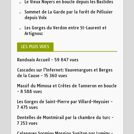
Le Vieux Noyers en boucle depuis les Bastides
Sommet de La Garde par la forêt de Pélissier
depuis Volx
Les Gorges du Verdon entre St-Laurent et
Artignosc
LES PLUS VUES
Randoaix Accueil
- 59 847 vues
Cascades sur l’Infernet: Vauvenargues et Berges
de la Cause
- 15 360 vues
Massif du Mimosa et Crêtes de Tanneron en boucle
- 8 588 vues
Les Gorges de Saint-Pierre par Villard-Heyssier
-
7 475 vues
Dentelles de Montmirail par la chambre du turc
-
7 253 vues
Calanques Sormiou Morgiou Sugiton par Luminy
-