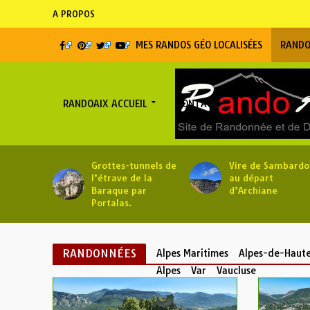
A PROPOS
MES RANDOS GÉO LOCALISÉES
RANDO
RANDOAIX ACCUEIL
CONTACT
Grottes-tunnels de
Vire de Sambardo
l’étrave de la
au départ
Baraque par
d’Archiane
Portalas.
RANDONNÉES
Alpes Maritimes
Alpes-de-Haute
Alpes
Var
Vaucluse