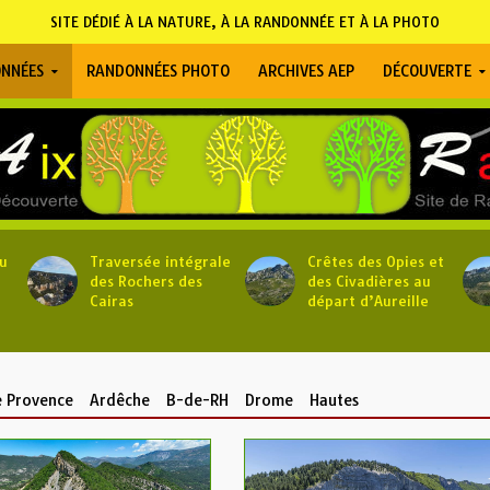
SITE DÉDIÉ À LA NATURE, À LA RANDONNÉE ET À LA PHOTO
NNÉES
RANDONNÉES PHOTO
ARCHIVES AEP
DÉCOUVERTE
u
Traversée intégrale
Crêtes des Opies et
des Rochers des
des Civadières au
Cairas
départ d’Aureille
 Provence
Ardêche
B-de-RH
Drome
Hautes