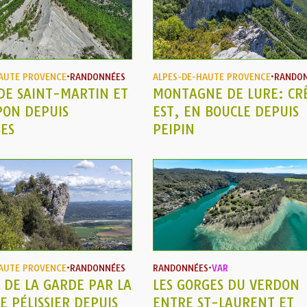
AUTE PROVENCE
•
RANDONNÉES
ALPES-DE-HAUTE PROVENCE
•
RANDO
DE SAINT-MARTIN ET
MONTAGNE DE LURE: CR
PON DEPUIS
EST, EN BOUCLE DEPUIS
ES
PEIPIN
AUTE PROVENCE
•
RANDONNÉES
RANDONNÉES
•
VAR
DE LA GARDE PAR LA
LES GORGES DU VERDON
E PÉLISSIER DEPUIS
ENTRE ST-LAURENT ET