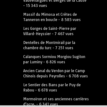
Vauvenargues et Berges de la Cause
- 15 343 vues
Massif du Mimosa et Crêtes de
Tanneron en boucle
- 8 585 vues
Les Gorges de Saint-Pierre par
Villard-Heyssier
- 7 467 vues
Dentelles de Montmirail par la
chambre du turc
- 7 251 vues
Calanques Sormiou Morgiou Sugiton
par Luminy
- 6 826 vues
Ancien Canal du Verdon par le Camp
Chinois depuis Peyrolles
- 6 708 vues
Le Sentier des Bans par le Puy de
Rabou
- 6 678 vues
Mormoiron et ses anciennes carrières
d’ocre.
- 6 341 vues