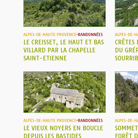
ALPES-DE-HAUTE PROVENCE
•
RANDONNÉES
ALPES-DE-H
LE CREISSET, LE HAUT ET BAS
CRÊTES 
VILLARD PAR LA CHAPELLE
DU GRÉ
SAINT-ETIENNE
SOURRIB
ALPES-DE-HAUTE PROVENCE
•
RANDONNÉES
ALPES-DE-H
LE VIEUX NOYERS EN BOUCLE
SOMMET 
DEPUIS LES BASTIDES
FORÊT D