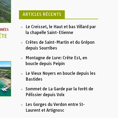
c
h
ARTICLES RÉCENTS
i
v
e
Le Creisset, le Haut et bas Villard par
NNÉES
s
la chapelle Saint-Etienne
ÊTE
Crêtes de Saint-Martin et du Grépon
depuis Sourribes
Montagne de Lure: Crête Est, en
boucle depuis Peipin
Le Vieux Noyers en boucle depuis les
Bastides
Sommet de La Garde par la forêt de
Pélissier depuis Volx
Les Gorges du Verdon entre St-
Laurent et Artignosc