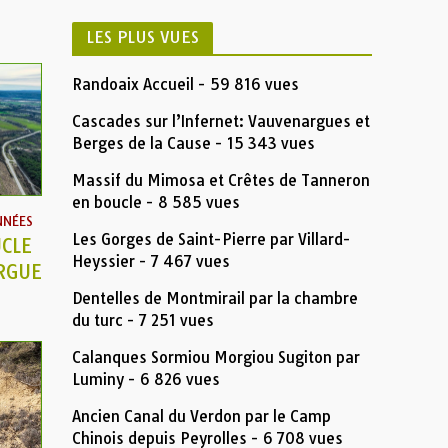
LES PLUS VUES
Randoaix Accueil
- 59 816 vues
Cascades sur l’Infernet: Vauvenargues et
Berges de la Cause
- 15 343 vues
Massif du Mimosa et Crêtes de Tanneron
en boucle
- 8 585 vues
NNÉES
Les Gorges de Saint-Pierre par Villard-
CLE
Heyssier
- 7 467 vues
ARGUE
Dentelles de Montmirail par la chambre
du turc
- 7 251 vues
Calanques Sormiou Morgiou Sugiton par
Luminy
- 6 826 vues
Ancien Canal du Verdon par le Camp
Chinois depuis Peyrolles
- 6 708 vues