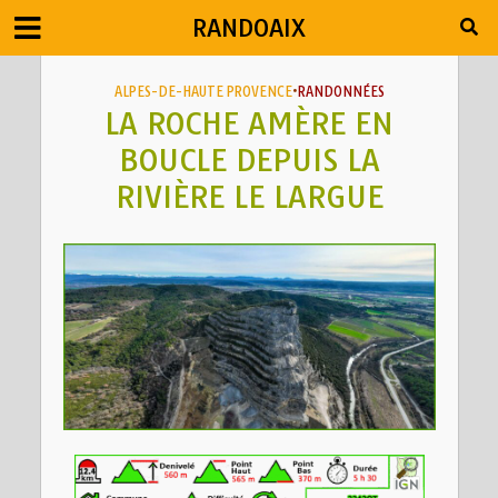
RANDOAIX
ALPES-DE-HAUTE PROVENCE
•
RANDONNÉES
LA ROCHE AMÈRE EN
BOUCLE DEPUIS LA
RIVIÈRE LE LARGUE