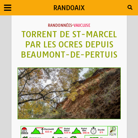
RANDOAIX
RANDONNÉES
•
VAUCLUSE
TORRENT DE ST-MARCEL
PAR LES OCRES DEPUIS
BEAUMONT-DE-PERTUIS