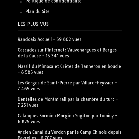
Politique de confidentialité
Plan du Site
LES PLUS VUS
Randoaix Accueil
- 59 802 vues
Cascades sur l’Infernet: Vauvenargues et Berges
de la Cause
- 15 341 vues
Massif du Mimosa et Crêtes de Tanneron en boucle
- 8 585 vues
Les Gorges de Saint-Pierre par Villard-Heyssier
-
7 465 vues
Dentelles de Montmirail par la chambre du turc
-
7 251 vues
Calanques Sormiou Morgiou Sugiton par Luminy
-
6 825 vues
Ancien Canal du Verdon par le Camp Chinois depuis
Peyrolles
- 6 707 vues