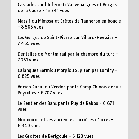
Cascades sur l’Infernet: Vauvenargues et Berges
de la Cause
- 15 341 vues
Massif du Mimosa et Crêtes de Tanneron en boucle
- 8 585 vues
Les Gorges de Saint-Pierre par Villard-Heyssier
-
7 465 vues
Dentelles de Montmirail par la chambre du turc
-
7 251 vues
Calanques Sormiou Morgiou Sugiton par Luminy
-
6 825 vues
Ancien Canal du Verdon par le Camp Chinois depuis
Peyrolles
- 6 707 vues
Le Sentier des Bans par le Puy de Rabou
- 6 671
vues
Mormoiron et ses anciennes carrières d’ocre.
-
6 340 vues
Les Grottes de Bérigoule
- 6 123 vues