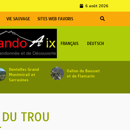
6 août 2026
VIE SAUVAGE
SITES WEB FAVORIS
ENGLISH
FRANÇAIS
DEUTSCH
Dentelles Grand
Vallon du Bausset
Montmirail et
et de Flamarin
Sarrasines
S DU TROU