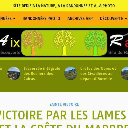
SITE DÉDIÉ À LA NATURE, À LA RANDONNÉE ET À LA PHOTO
NNÉES
RANDONNÉES PHOTO
ARCHIVES AEP
DÉCOUVERTE
u
Traversée intégrale
Crêtes des Opies et
des Rochers des
des Civadières au
Cairas
départ d’Aureille
SAINTE VICTOIRE
ICTOIRE PAR LES LAME