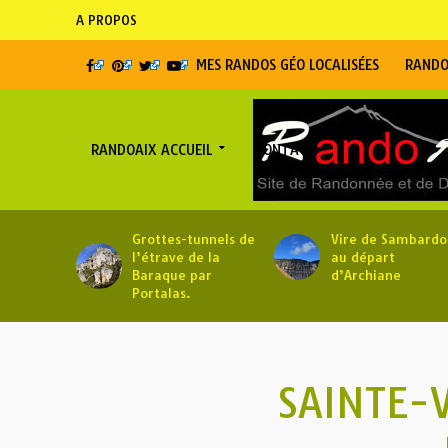
A PROPOS
MES RANDOS GÉO LOCALISÉES
RANDO
RANDOAIX ACCUEIL
CONTACT
Grottes-tunnels de
Vire de Sambardo
l’étrave de la
au départ
Baraque par
d’Archiane
Portalas.
SAINTE-V