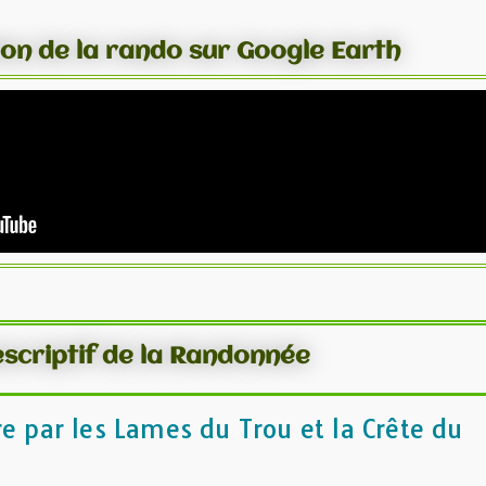
ion de la rando sur Google Earth
scriptif de la Randonnée
re par les Lames du Trou et la Crête du