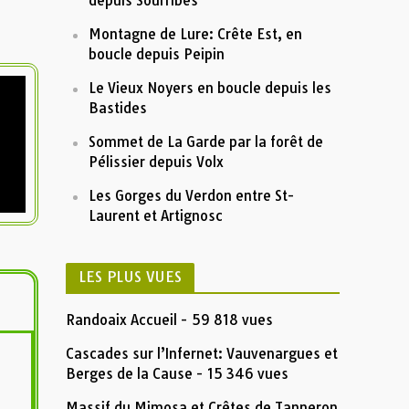
depuis Sourribes
Montagne de Lure: Crête Est, en
boucle depuis Peipin
Le Vieux Noyers en boucle depuis les
Bastides
Sommet de La Garde par la forêt de
Pélissier depuis Volx
Les Gorges du Verdon entre St-
Laurent et Artignosc
LES PLUS VUES
Randoaix Accueil
- 59 818 vues
Cascades sur l’Infernet: Vauvenargues et
Berges de la Cause
- 15 346 vues
Massif du Mimosa et Crêtes de Tanneron