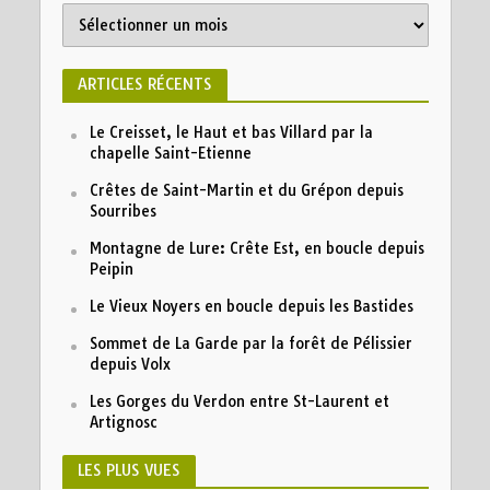
A
r
c
h
ARTICLES RÉCENTS
i
v
Le Creisset, le Haut et bas Villard par la
e
chapelle Saint-Etienne
s
Crêtes de Saint-Martin et du Grépon depuis
Sourribes
Montagne de Lure: Crête Est, en boucle depuis
Peipin
Le Vieux Noyers en boucle depuis les Bastides
Sommet de La Garde par la forêt de Pélissier
depuis Volx
Les Gorges du Verdon entre St-Laurent et
Artignosc
LES PLUS VUES