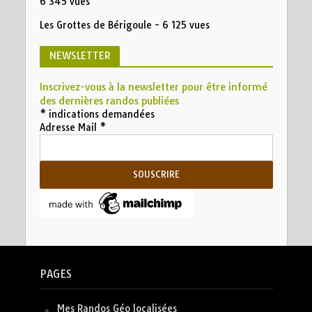
6 345 vues
Les Grottes de Bérigoule
- 6 125 vues
NEWSLETTER
Inscrivez-vous à la newsletter pour être informé
des dernières randos publiées
*
indications demandées
Adresse Mail
*
PAGES
Mes Randos Géo localisées