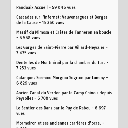
Randoaix Accueil
- 59 846 vues
Cascades sur l’Infernet: Vauvenargues et Berges
de la Cause
- 15 360 vues
Massif du Mimosa et Crêtes de Tanneron en boucle
- 8 588 vues
Les Gorges de Saint-Pierre par Villard-Heyssier
-
7 475 vues
Dentelles de Montmirail par la chambre du turc
-
7 253 vues
Calanques Sormiou Morgiou Sugiton par Luminy
-
6 829 vues
Ancien Canal du Verdon par le Camp Chinois depuis
Peyrolles
- 6 708 vues
Le Sentier des Bans par le Puy de Rabou
- 6 697
vues
Mormoiron et ses anciennes carrières d’ocre.
-