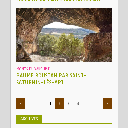
MONTS DU VAUCLUSE
BAUME ROUSTAN PAR SAINT-
SATURNIN-LÈS-APT
1
2
3
4
ARCHIVES