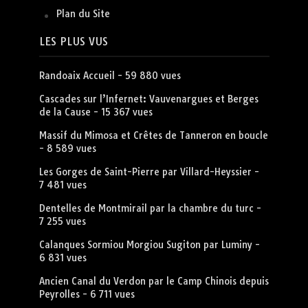
Plan du Site
LES PLUS VUS
Randoaix Accueil
- 59 880 vues
Cascades sur l’Infernet: Vauvenargues et Berges
de la Cause
- 15 367 vues
Massif du Mimosa et Crêtes de Tanneron en boucle
- 8 589 vues
Les Gorges de Saint-Pierre par Villard-Heyssier
-
7 481 vues
Dentelles de Montmirail par la chambre du turc
-
7 255 vues
Calanques Sormiou Morgiou Sugiton par Luminy
-
6 831 vues
Ancien Canal du Verdon par le Camp Chinois depuis
Peyrolles
- 6 711 vues