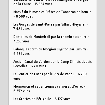
de la Cause
- 15 367 vues
Massif du Mimosa et Crêtes de Tanneron en boucle
- 8 589 vues
Les Gorges de Saint-Pierre par Villard-Heyssier
-
7 481 vues
Dentelles de Montmirail par la chambre du turc
-
7 255 vues
Calanques Sormiou Morgiou Sugiton par Luminy
-
6 831 vues
Ancien Canal du Verdon par le Camp Chinois depuis
Peyrolles
- 6 711 vues
Le Sentier des Bans par le Puy de Rabou
- 6 709
vues
Mormoiron et ses anciennes carrières d’ocre.
-
6 352 vues
Les Grottes de Bérigoule
- 6 127 vues