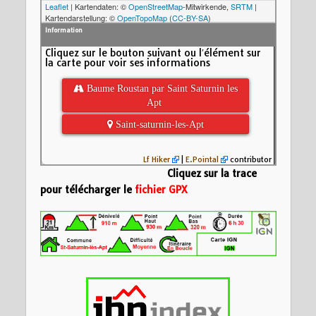
Leaflet
| Kartendaten: ©
OpenStreetMap
-Mitwirkende,
SRTM
|
Kartendarstellung: ©
OpenTopoMap
(
CC-BY-SA
)
Information
Cliquez sur le bouton suivant ou l′élément sur
la carte pour voir ses informations
 Baume Roustan par Saint Saturnin les
Apt
 Saint-saturnin-les-Apt
Lf Hiker
|
E.Pointal
contributor
Cliquez sur la trace
pour télécharger le
fichier GPX
Insérez votre description formatée ici
Nom:
2 St Saturni
Christine
Distance:
21,6 km
800
Altitude minimum:
Altitude maximum:
Altitude (m)
Montée cumulée:
8
600
Descente cumulée
Durée:
7:33'10"
400
200