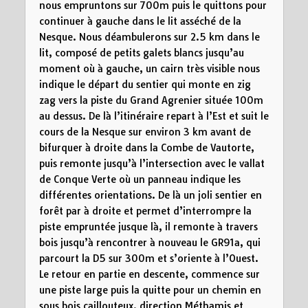
nous empruntons sur 700m puis le quittons pour
continuer à gauche dans le lit asséché de la
Nesque. Nous déambulerons sur 2.5 km dans le
lit, composé de petits galets blancs jusqu’au
moment où à gauche, un cairn très visible nous
indique le départ du sentier qui monte en zig
zag vers la piste du Grand Agrenier située 100m
au dessus. De là l’itinéraire repart à l’Est et suit le
cours de la Nesque sur environ 3 km avant de
bifurquer à droite dans la Combe de Vautorte,
puis remonte jusqu’à l’intersection avec le vallat
de Conque Verte où un panneau indique les
différentes orientations. De là un joli sentier en
forêt par à droite et permet d’interrompre la
piste empruntée jusque là, il remonte à travers
bois jusqu’à rencontrer à nouveau le GR91a, qui
parcourt la D5 sur 300m et s’oriente à l’Ouest.
Le retour en partie en descente, commence sur
une piste large puis la quitte pour un chemin en
sous bois caillouteux, direction Méthamis et