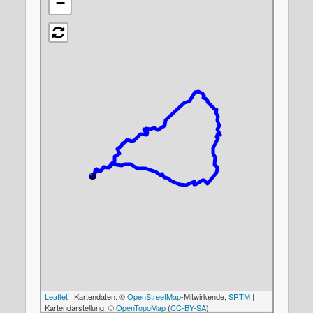
−
Leaflet
| Kartendaten: ©
OpenStreetMap
-Mitwirkende,
SRTM
|
Kartendarstellung: ©
OpenTopoMap
(
CC-BY-SA
)