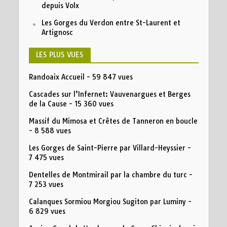
depuis Volx
Les Gorges du Verdon entre St-Laurent et
Artignosc
LES PLUS VUES
Randoaix Accueil
- 59 847 vues
Cascades sur l’Infernet: Vauvenargues et Berges
de la Cause
- 15 360 vues
Massif du Mimosa et Crêtes de Tanneron en boucle
- 8 588 vues
Les Gorges de Saint-Pierre par Villard-Heyssier
-
7 475 vues
Dentelles de Montmirail par la chambre du turc
-
7 253 vues
Calanques Sormiou Morgiou Sugiton par Luminy
-
6 829 vues