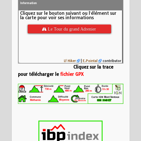
Information
Cliquez sur le bouton suivant ou l′élément sur
la carte pour voir ses informations
 Le Tour du grand Adrenier
Lf Hiker
|
E.Pointal
contributor
Cliquez sur la trace
pour télécharger le
fichier GPX
Nom:
Le Tour du gr
Distance:
17,3 km
Altitude minimum:
600
Altitude maximum:
Montée cumulée:
6
Altitude (m)
Descente cumulée
400
Durée:
34824d 23:
200
0
5
10
15
Distance (km)