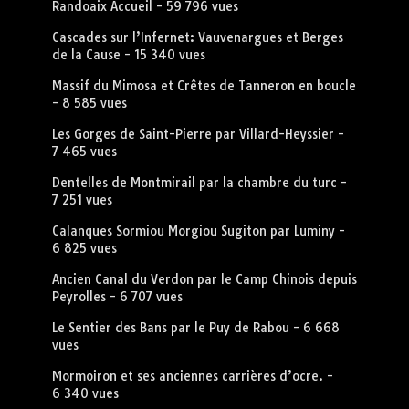
Randoaix Accueil
- 59 796 vues
Cascades sur l’Infernet: Vauvenargues et Berges
de la Cause
- 15 340 vues
Massif du Mimosa et Crêtes de Tanneron en boucle
- 8 585 vues
Les Gorges de Saint-Pierre par Villard-Heyssier
-
7 465 vues
Dentelles de Montmirail par la chambre du turc
-
7 251 vues
Calanques Sormiou Morgiou Sugiton par Luminy
-
6 825 vues
Ancien Canal du Verdon par le Camp Chinois depuis
Peyrolles
- 6 707 vues
Le Sentier des Bans par le Puy de Rabou
- 6 668
vues
Mormoiron et ses anciennes carrières d’ocre.
-
6 340 vues