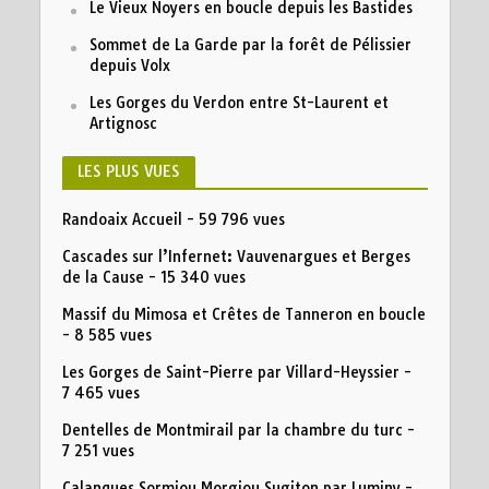
Le Vieux Noyers en boucle depuis les Bastides
Sommet de La Garde par la forêt de Pélissier
depuis Volx
Les Gorges du Verdon entre St-Laurent et
Artignosc
LES PLUS VUES
Randoaix Accueil
- 59 796 vues
Cascades sur l’Infernet: Vauvenargues et Berges
de la Cause
- 15 340 vues
Massif du Mimosa et Crêtes de Tanneron en boucle
- 8 585 vues
Les Gorges de Saint-Pierre par Villard-Heyssier
-
7 465 vues
Dentelles de Montmirail par la chambre du turc
-
7 251 vues
Calanques Sormiou Morgiou Sugiton par Luminy
-