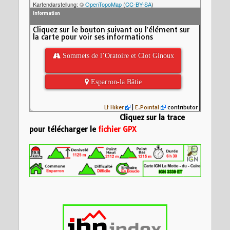
Kartendarstellung: ©
OpenTopoMap
(
CC-BY-SA
)
Information
Cliquez sur le bouton suivant ou l′élément sur
la carte pour voir ses informations
 Sommets de l’Oratoire et Clot Ginoux
 Esparron-la Bâtie
Lf Hiker
|
E.Pointal
contributor
Cliquez sur la trace
pour télécharger le
fichier GPX
Insérez votre description formatée ici
Nom:
L'Oratoire et
Bâtie en reco
Distance:
19,9 km
2100
Altitude minimum:
Altitude maximum:
Altitude (m)
Montée cumulée:
1
1800
Descente cumulée
Durée:
8:53'51"
1500
1200