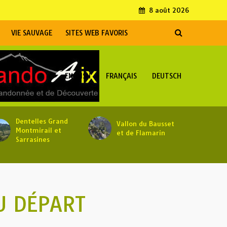
8 août 2026
VIE SAUVAGE
SITES WEB FAVORIS
ENGLISH
FRANÇAIS
DEUTSCH
Dentelles Grand
Vallon du Bausset
Montmirail et
et de Flamarin
Sarrasines
U DÉPART