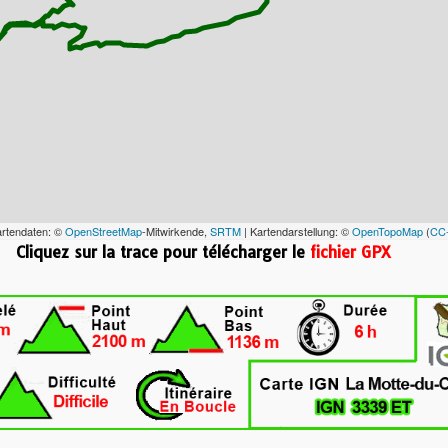
artendaten: ©
OpenStreetMap
-Mitwirkende,
SRTM
| Kartendarstellung: ©
OpenTopoMap
(
CC
race pour télécharger le
fichier GPX