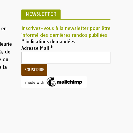
NEWSLETTER
Inscrivez-vous à la newsletter pour être
é en
informé des dernières randos publiées
*
indications demandées
leurie
Adresse Mail
*
à, de
e du
e la