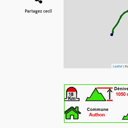
Partagez ceci!
Leaflet
| K
Cliquez sur la t