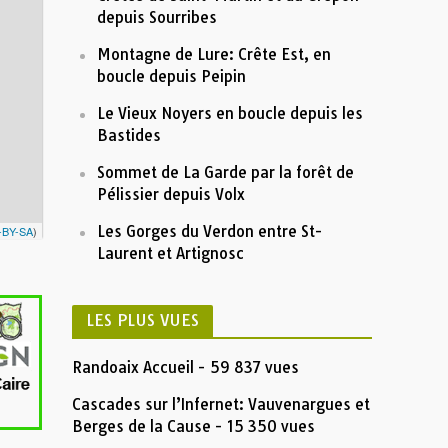
1500
depuis Sourribes
1200
Montagne de Lure: Crête Est, en
boucle depuis Peipin
5
10
15
Distance (km)
Le Vieux Noyers en boucle depuis les
Nom:
Tour du cirque des Monges en rando 2018
Distance:
18,8 km
Bastides
Altitude minimum:
1135 m
Altitude maximum:
2104 m
Montée cumulée:
1005 m
Sommet de La Garde par la forêt de
Descente cumulée :
1004 m
Durée:
6:42'00"
Pélissier depuis Volx
Description
Cirque des Monges
Les Gorges du Verdon entre St-
-BY-SA
)
Laurent et Artignosc
LES PLUS VUES
Randoaix Accueil
- 59 837 vues
Cascades sur l’Infernet: Vauvenargues et
Berges de la Cause
- 15 350 vues