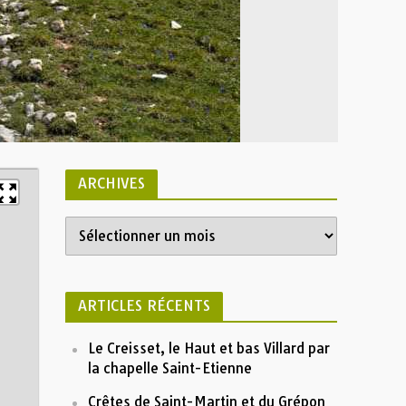
ARCHIVES
Archives
Liste
Cirque des Monges
 Cirque des Monges
GPX
Profile
ARTICLES RÉCENTS
2100
Le Creisset, le Haut et bas Villard par
la chapelle Saint-Etienne
Altitude (m)
1800
Crêtes de Saint-Martin et du Grépon