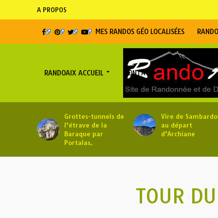
A PROPOS
MES RANDOS GÉO LOCALISÉES
RANDO
RANDOAIX ACCUEIL
CONTACT
Grottes-tunnels de
Vire de Sambardo
l’étrave de la
au départ
Baraque par
d’Archiane
Portalas.
TOUR DU