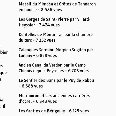
Massif du Mimosa et Crêtes de Tanneron
en boucle
- 8 586 vues
Les Gorges de Saint-Pierre par Villard-
Heyssier
- 7 474 vues
Dentelles de Montmirail par la chambre
du turc
- 7 252 vues
s
Calanques Sormiou Morgiou Sugiton par
 bien
Luminy
- 6 828 vues
e
Ancien Canal du Verdon par le Camp
es
Chinois depuis Peyrolles
- 6 708 vues
aque
s
Le Sentier des Bans par le Puy de Rabou
- 6 688 vues
Mormoiron et ses anciennes carrières
Sa
d’ocre.
- 6 343 vues
 Il
Les Grottes de Bérigoule
- 6 125 vues