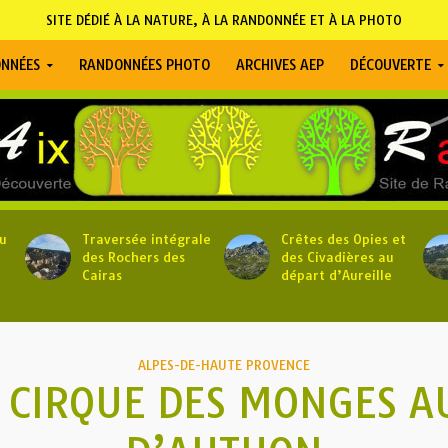
SITE DÉDIÉ À LA NATURE, À LA RANDONNÉE ET À LA PHOTO
NNÉES
RANDONNÉES PHOTO
ARCHIVES AEP
DÉCOUVERTE
u
Traversée intégrale
Crêtes des Opies et
des Rochers des
des Civadières au
Cairas
départ d’Aureille
ALPES-DE-HAUTE PROVENCE
 CIRQUE DES MONGES A