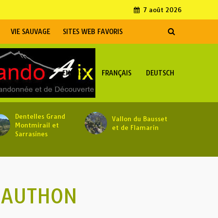
7 août 2026
VIE SAUVAGE
SITES WEB FAVORIS
ENGLISH
FRANÇAIS
DEUTSCH
Dentelles Grand
Vallon du Bausset
Montmirail et
et de Flamarin
Sarrasines
D’AUTHON