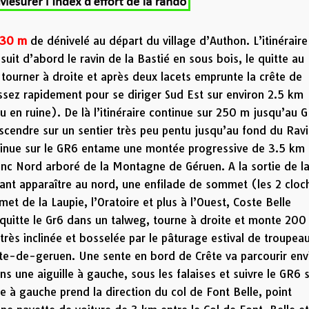
130 m
de dénivelé au départ du village d’Authon. L’itinéraire
suit d’abord le ravin de la Bastié en sous bois, le quitte au
tourner à droite et après deux lacets emprunte la crête de
ssez rapidement pour se diriger Sud Est sur environ 2.5 km
u en ruine). De là l’itinéraire continue sur 250 m jusqu’au 
scendre sur un sentier très peu pentu jusqu’au fond du Rav
ontinue sur le GR6 entame une montée progressive de 3.5 km 
anc Nord arboré de la Montagne de Géruen. A la sortie de l
sant apparaître au nord, une enfilade de sommet (les 2 cloc
met de la Laupie, l’Oratoire et plus à l’Ouest, Coste Belle
itte le Gr6 dans un talweg, tourne à droite et monte 200
très inclinée et bosselée par le pâturage estival de troupea
ete-de-geruen. Une sente en bord de Crête va parcourir env
 une aiguille à gauche, sous les falaises et suivre le GR6 
 à gauche prend la direction du col de Font Belle, point