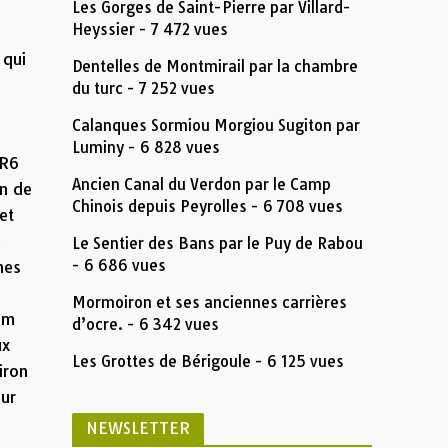
Les Gorges de Saint-Pierre par Villard-
Heyssier
- 7 472 vues
 qui
Dentelles de Montmirail par la chambre
du turc
- 7 252 vues
Calanques Sormiou Morgiou Sugiton par
Luminy
- 6 828 vues
GR6
Ancien Canal du Verdon par le Camp
in de
Chinois depuis Peyrolles
- 6 708 vues
et
a
Le Sentier des Bans par le Puy de Rabou
- 6 686 vues
hes
Mormoiron et ses anciennes carrières
 m
d’ocre.
- 6 342 vues
ux
Les Grottes de Bérigoule
- 6 125 vues
iron
sur
NEWSLETTER