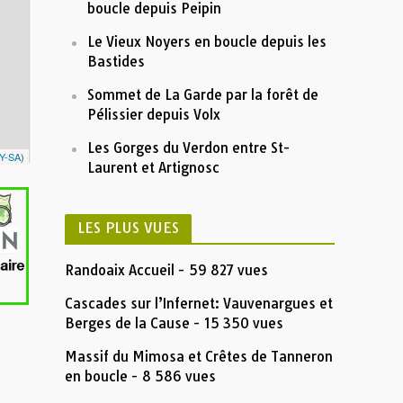
boucle depuis Peipin
5
10
15
Distance (km)
Le Vieux Noyers en boucle depuis les
Nom:
Crête de Géruen en reco corrigée
Bastides
Distance:
19,5 km
Altitude minimum:
1135 m
Altitude maximum:
1866 m
Montée cumulée:
1024 m
Sommet de La Garde par la forêt de
Descente cumulée :
856 m
Pélissier depuis Volx
Durée:
17461d 20:08'57"
Description
Les Gorges du Verdon entre St-
Insérez votre description formatée ici
Y-SA
)
Laurent et Artignosc
LES PLUS VUES
Randoaix Accueil
- 59 827 vues
Cascades sur l’Infernet: Vauvenargues et
Berges de la Cause
- 15 350 vues
Massif du Mimosa et Crêtes de Tanneron
en boucle
- 8 586 vues