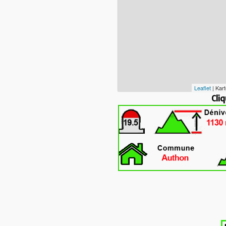
Leaflet
| Kar
Cliquez sur la tr