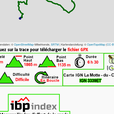
tendaten: ©
OpenStreetMap
-Mitwirkende,
SRTM
| Kartendarstellung: ©
OpenTopoMap
(
CC-B
ace pour télécharger le
fichier GPX