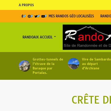
A PROPOS
MES RANDOS GÉO LOCALISÉES
RANDO
RANDOAIX ACCUEIL
CONTACT
Grottes-tunnels de
Vire de Sambardo
l’étrave de la
au départ
Baraque par
d’Archiane
Portalas.
CRÊTE D