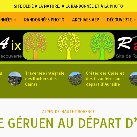
SITE DÉDIÉ À LA NATURE, À LA RANDONNÉE ET À LA PHOTO
NNÉES
RANDONNÉES PHOTO
ARCHIVES AEP
DÉCOUVERTE
u
Traversée intégrale
Crêtes des Opies et
des Rochers des
des Civadières au
Cairas
départ d’Aureille
ALPES-DE-HAUTE PROVENCE
E GÉRUEN AU DÉPART 