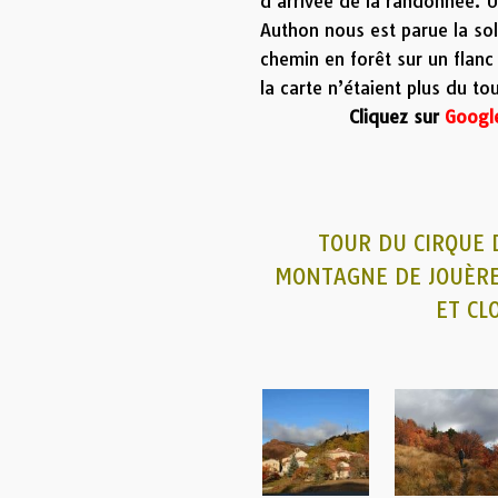
d’arrivée de la randonnée. U
Authon nous est parue la sol
chemin en forêt sur un flanc 
la carte n’étaient plus du to
Cliquez sur
Goog
TOUR DU CIRQUE
MONTAGNE DE JOUÈRE 
ET CL
Galer