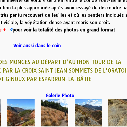
ne navette de voiture de 3 km entre le Col de Font-Belle e
ution la plus appropriée après avoir essayé de descendre p
très pentu recouvert de feuilles et où les sentiers indiqués 
ut visible, la végétation dense ayant repris son droit.
le +
pour voir la totalité des photos en grand format
Voir aussi dans le coin
 DES MONGES AU DÉPART D’AUTHON
TOUR DE LA
PAR LA CROIX SAINT JEAN
SOMMETS DE L’ORATOI
OT GINOUX PAR ESPARRON-LA-BÂTIE
ie Photo