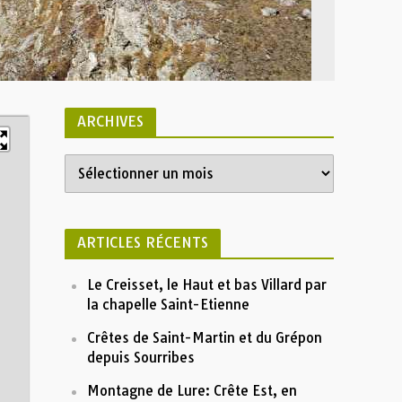
ARCHIVES
Liste
Authon
Crête de Géruen en reco corrigée
Latitude:
44° 14′ 15″
 Crête de Géruen en reco corrigée
GPX
Longitude:
6° 07′ 45″
Profile
 Authon
Description
ARTICLES RÉCENTS
Insérez votre description formatée ici
Le Creisset, le Haut et bas Villard par
1800
la chapelle Saint-Etienne
Altitude (m)
1500
Crêtes de Saint-Martin et du Grépon
depuis Sourribes
1200
Montagne de Lure: Crête Est, en
900