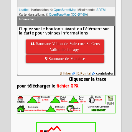
Leaflet
| Kartendaten: ©
OpenStreetMap
-Mitwirkende,
SRTM
|
Kartendarstellung: ©
OpenTopoMap
(
CC-BY-SA
)
Information
Cliquez sur le bouton suivant ou l′élément sur
la carte pour voir ses informations
 Saumane Vallon-de-Valescure St-Gens
Vallon de la Tapy
 Saumane-de-Vaucluse
Lf Hiker
|
E.Pointal
contributor
Cliquez sur la trace
pour télécharger le
fichier GPX
Insérez votre description formatée ici
Nom:
Saumane Val
Vallon de la Tapy
Distance:
17,5 km
600
Altitude minimum:
Altitude maximum:
Altitude (m)
Montée cumulée:
8
400
Descente cumulée
Durée:
7:35'54"
200