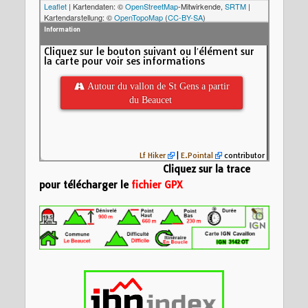
Leaflet
| Kartendaten: ©
OpenStreetMap
-Mitwirkende,
SRTM
|
Kartendarstellung: ©
OpenTopoMap
(
CC-BY-SA
)
Information
Cliquez sur le bouton suivant ou l′élément sur
la carte pour voir ses informations
 Autour du vallon de St Gens a partir
du Beaucet
Lf Hiker
|
E.Pointal
contributor
Cliquez sur la trace
pour télécharger le
fichier GPX
Nom:
Autour du val
Beaucet
Distance:
19,8 km
600
Altitude minimum:
Altitude maximum:
Altitude (m)
Montée cumulée:
7
400
Descente cumulée
Durée:
7:23'20"
200
0