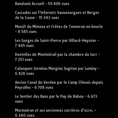
Randoaix Accueil
- 59 806 vues
Cascades sur l’Infernet: Vauvenargues et Berges
de la Cause
- 15 342 vues
Massif du Mimosa et Crêtes de Tanneron en boucle
- 8 585 vues
Les Gorges de Saint-Pierre par Villard-Heyssier
-
7 465 vues
Dentelles de Montmirail par la chambre du turc
-
7 251 vues
Calanques Sormiou Morgiou Sugiton par Luminy
-
6 826 vues
Ancien Canal du Verdon par le Camp Chinois depuis
Peyrolles
- 6 708 vues
Le Sentier des Bans par le Puy de Rabou
- 6 673
vues
Mormoiron et ses anciennes carrières d’ocre.
-
6 340 vues