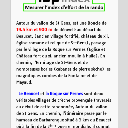
5
10
15
Distance (km)
Autour du vallon de St Gens,
est une
Boucle de
19.5 km et 900 m
de dénivelé au départ du
Beaucet, (ancien village fortifié, château du xii,
église romane et relique de St-Gens), passage
par le village de la Roque sur Pernes (Eglise et
Château fort du xi, ancien moulin à huile). En
chemin, l’Ermitage de St-Gens et de
nombreuses bories (cabanes de pierre sèche) les
magnifiques combes de la Fontaine et de
Mayaud.
Le Beaucet
et
la Roque sur Pernes
sont deux
véritables villages de crèche provençale traversés
au début de cette randonnée, Autour du vallon
de St Gens. En chemin, l’itinéraire passe par le
hameau de Barbarenque situé à 3 km du Beaucet
ème
où à la fin de la 2
guerre mondiale, il connut