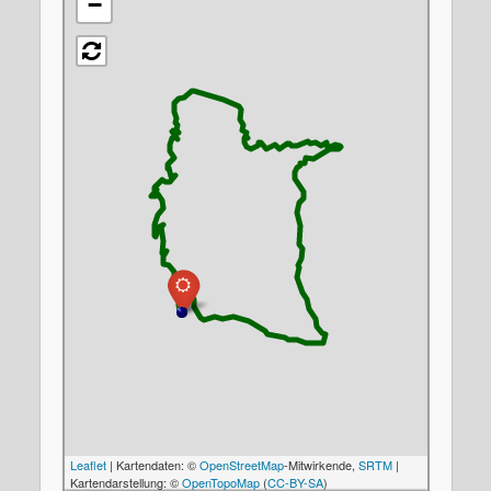
−
Leaflet
| Kartendaten: ©
OpenStreetMap
-Mitwirkende,
SRTM
|
Kartendarstellung: ©
OpenTopoMap
(
CC-BY-SA
)