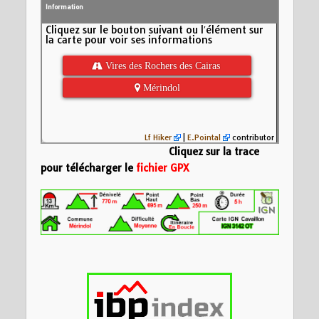
Information
Cliquez sur le bouton suivant ou l′élément sur
la carte pour voir ses informations
 Vires des Rochers des Cairas
 Mérindol
Lf Hiker
|
E.Pointal
contributor
Cliquez sur la trace
pour télécharger le
fichier GPX
Nom:
Rochers de Ca
Distance:
13,4 km
Altitude minimum:
600
Altitude maximum:
Montée cumulée:
6
Altitude (m)
Descente cumulée
400
Durée:
17471d 20:
200
0
5
10
Distance (km)