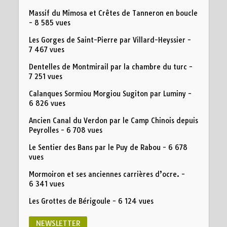
Massif du Mimosa et Crêtes de Tanneron en boucle
- 8 585 vues
Les Gorges de Saint-Pierre par Villard-Heyssier
-
7 467 vues
Dentelles de Montmirail par la chambre du turc
-
7 251 vues
Calanques Sormiou Morgiou Sugiton par Luminy
-
6 826 vues
Ancien Canal du Verdon par le Camp Chinois depuis
Peyrolles
- 6 708 vues
Le Sentier des Bans par le Puy de Rabou
- 6 678
vues
Mormoiron et ses anciennes carrières d’ocre.
-
6 341 vues
Les Grottes de Bérigoule
- 6 124 vues
NEWSLETTER