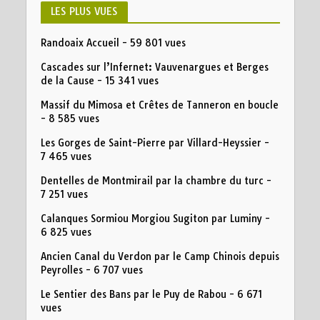
LES PLUS VUES
Randoaix Accueil
- 59 801 vues
Cascades sur l’Infernet: Vauvenargues et Berges
de la Cause
- 15 341 vues
Massif du Mimosa et Crêtes de Tanneron en boucle
- 8 585 vues
Les Gorges de Saint-Pierre par Villard-Heyssier
-
7 465 vues
Dentelles de Montmirail par la chambre du turc
-
7 251 vues
Calanques Sormiou Morgiou Sugiton par Luminy
-
6 825 vues
Ancien Canal du Verdon par le Camp Chinois depuis
Peyrolles
- 6 707 vues
Le Sentier des Bans par le Puy de Rabou
- 6 671
vues