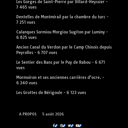
Les Gorges de Saint-Pierre par Villard-Heyssier
-
7 465 vues
Dentelles de Montmirail par la chambre du turc
-
7 251 vues
Calanques Sormiou Morgiou Sugiton par Luminy
-
6 825 vues
Ancien Canal du Verdon par le Camp Chinois depuis
Peyrolles
- 6 707 vues
Le Sentier des Bans par le Puy de Rabou
- 6 671
vues
Mormoiron et ses anciennes carrières d’ocre.
-
6 340 vues
Les Grottes de Bérigoule
- 6 123 vues
A PROPOS
5 août 2026