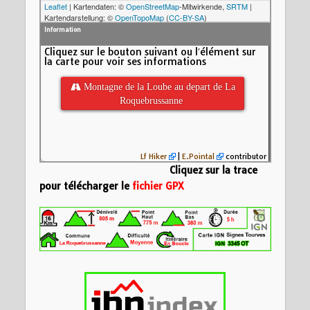
Leaflet
| Kartendaten: ©
OpenStreetMap
-Mitwirkende,
SRTM
|
Kartendarstellung: ©
OpenTopoMap
(
CC-BY-SA
)
Information
Cliquez sur le bouton suivant ou l′élément sur
la carte pour voir ses informations
 Montagne de la Loube au depart de La
Roquebrussanne
Lf Hiker
|
E.Pointal
contributor
Cliquez sur la trace
pour télécharger le
fichier GPX
Nom:
La Loube en 
Distance:
15,5 km
Altitude minimum:
800
Altitude maximum:
Montée cumulée:
6
Altitude (m)
Descente cumulée
600
Durée:
12:20'12"
400
200