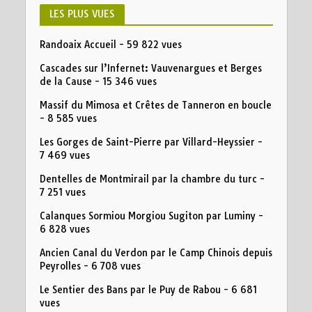
LES PLUS VUES
Randoaix Accueil
- 59 822 vues
Cascades sur l’Infernet: Vauvenargues et Berges
de la Cause
- 15 346 vues
Massif du Mimosa et Crêtes de Tanneron en boucle
- 8 585 vues
Les Gorges de Saint-Pierre par Villard-Heyssier
-
7 469 vues
Dentelles de Montmirail par la chambre du turc
-
7 251 vues
Calanques Sormiou Morgiou Sugiton par Luminy
-
6 828 vues
Ancien Canal du Verdon par le Camp Chinois depuis
Peyrolles
- 6 708 vues
Le Sentier des Bans par le Puy de Rabou
- 6 681
vues