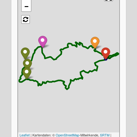
−
Leaflet
| Kartendaten: ©
OpenStreetMap
-Mitwirkende,
SRTM
|