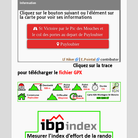
Information
Cliquez sur le bouton suivant ou l′élément sur
la carte pour voir ses informations
 St Victoire par le Pic des Mouches et
le col des portes au depart de Puyloubier
 Puyloubier
Lf Hiker
|
E.Pointal
contributor
Cliquez sur la trace
pour télécharger le
fichier GPX
Insérez votre description formatée ici
Nom:
St Victoire p
des portes au depa
Distance:
13 km
800
Altitude minimum:
Altitude maximum:
Altitude (m)
Montée cumulée:
8
600
Descente cumulée
Durée:
5:59'39"
400
200
5
10
Distance (km)