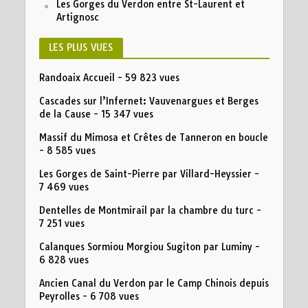
Les Gorges du Verdon entre St-Laurent et
Artignosc
LES PLUS VUES
Randoaix Accueil
- 59 823 vues
Cascades sur l’Infernet: Vauvenargues et Berges
de la Cause
- 15 347 vues
Massif du Mimosa et Crêtes de Tanneron en boucle
- 8 585 vues
Les Gorges de Saint-Pierre par Villard-Heyssier
-
7 469 vues
Dentelles de Montmirail par la chambre du turc
-
7 251 vues
Calanques Sormiou Morgiou Sugiton par Luminy
-
6 828 vues
Ancien Canal du Verdon par le Camp Chinois depuis
Peyrolles
- 6 708 vues