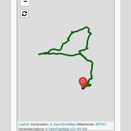
−
Leaflet
| Kartendaten: ©
OpenStreetMap
-Mitwirkende,
SRTM
|
Kartendarstellung: ©
OpenTopoMap
(
CC-BY-SA
)