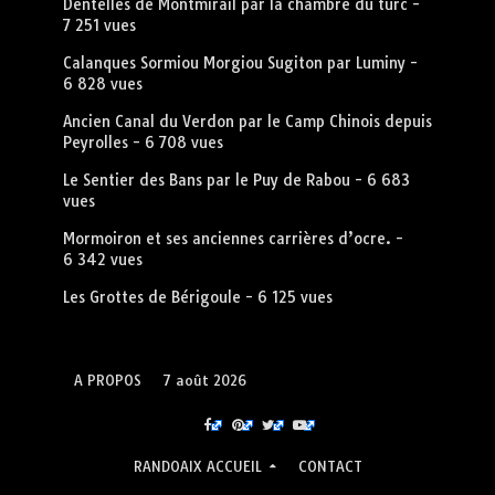
Dentelles de Montmirail par la chambre du turc
-
7 251 vues
Calanques Sormiou Morgiou Sugiton par Luminy
-
6 828 vues
Ancien Canal du Verdon par le Camp Chinois depuis
Peyrolles
- 6 708 vues
Le Sentier des Bans par le Puy de Rabou
- 6 683
vues
Mormoiron et ses anciennes carrières d’ocre.
-
6 342 vues
Les Grottes de Bérigoule
- 6 125 vues
A PROPOS
7 août 2026
RANDOAIX ACCUEIL
CONTACT