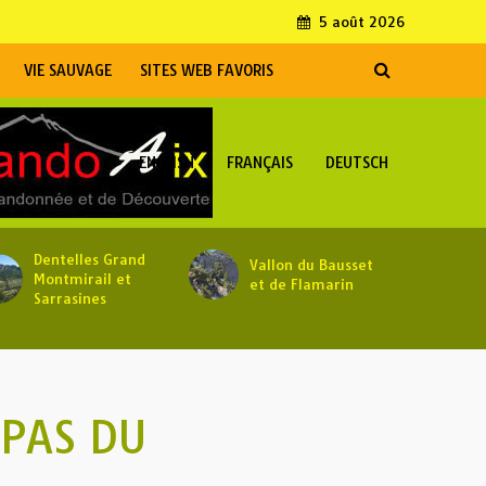
5 août 2026
VIE SAUVAGE
SITES WEB FAVORIS
ENGLISH
FRANÇAIS
DEUTSCH
Dentelles Grand
Vallon du Bausset
Montmirail et
et de Flamarin
Sarrasines
 PAS DU