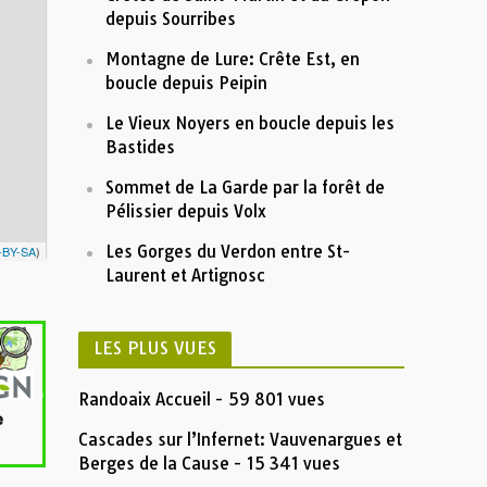
600
depuis Sourribes
400
Montagne de Lure: Crête Est, en
boucle depuis Peipin
3
6
9
Distance (km)
Le Vieux Noyers en boucle depuis les
Nom:
St-Ser 2014
Distance:
10,8 km
Bastides
Altitude minimum:
411 m
Altitude maximum:
1007 m
Montée cumulée:
842 m
Sommet de La Garde par la forêt de
Descente cumulée :
842 m
Durée:
65474d 6:58'02"
Pélissier depuis Volx
Description
Insérez votre description formatée ici
Les Gorges du Verdon entre St-
-BY-SA
)
Laurent et Artignosc
LES PLUS VUES
Randoaix Accueil
- 59 801 vues
Cascades sur l’Infernet: Vauvenargues et
Berges de la Cause
- 15 341 vues