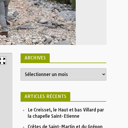
ARCHIVES
Archives
Liste
St-Ser 2014
 St-Ser 2014
GPX
Profile
ARTICLES RÉCENTS
1000
Le Creisset, le Haut et bas Villard par
la chapelle Saint-Etienne
Altitude (m)
800
Crêtes de Saint-Martin et du Grépon