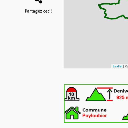
Partagez ceci!
Leaflet
| K
Cliquez sur la tr