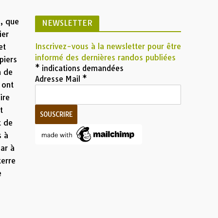
o, que
NEWSLETTER
ier
Inscrivez-vous à la newsletter pour être
et
informé des dernières randos publiées
piers
*
indications demandées
m de
Adresse Mail
*
 ont
ire
t
t de
s à
par à
terre
e