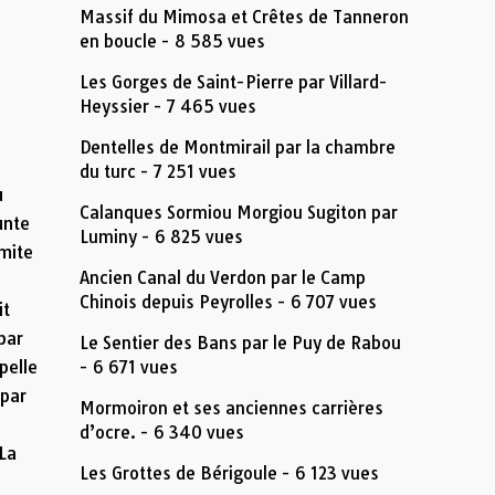
Massif du Mimosa et Crêtes de Tanneron
en boucle
- 8 585 vues
Les Gorges de Saint-Pierre par Villard-
Heyssier
- 7 465 vues
Dentelles de Montmirail par la chambre
du turc
- 7 251 vues
u
Calanques Sormiou Morgiou Sugiton par
unte
Luminy
- 6 825 vues
rmite
Ancien Canal du Verdon par le Camp
Chinois depuis Peyrolles
- 6 707 vues
it
 par
Le Sentier des Bans par le Puy de Rabou
pelle
- 6 671 vues
 par
Mormoiron et ses anciennes carrières
d’ocre.
- 6 340 vues
 La
Les Grottes de Bérigoule
- 6 123 vues