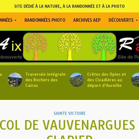
SITE DÉDIÉ À LA NATURE, À LA RANDONNÉE ET À LA PHOTO
NNÉES
RANDONNÉES PHOTO
ARCHIVES AEP
DÉCOUVERTE
u
Traversée intégrale
Crêtes des Opies et
des Rochers des
des Civadières au
Cairas
départ d’Aureille
SAINTE VICTOIRE
 COL DE VAUVENARGUES