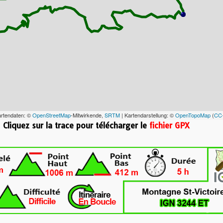
artendaten: ©
OpenStreetMap
-Mitwirkende,
SRTM
| Kartendarstellung: ©
OpenTopoMap
(
CC
ace pour télécharger le
fichier GPX