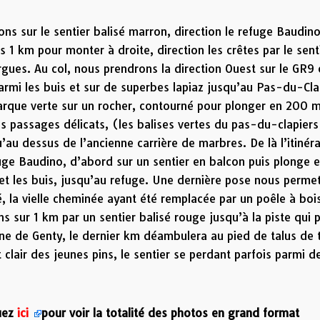
ons sur le sentier balisé marron, direction le refuge Baudin
 1 km pour monter à droite, direction les crêtes par le sent
rgues. Au col, nous prendrons la direction Ouest sur le GR9 
rmi les buis et sur de superbes lapiaz jusqu’au Pas-du-Cla
marque verte sur un rocher, contourné pour plonger en 200 
s passages délicats, (les balises vertes du pas-du-clapiers
’au dessus de l’ancienne carrière de marbres. De là l’itinéra
efuge Baudino, d’abord sur un sentier en balcon puis plonge e
et les buis, jusqu’au refuge. Une dernière pose nous perme
é, la vielle cheminée ayant été remplacée par un poêle à boi
 sur 1 km par un sentier balisé rouge jusqu’à la piste qui 
ne de Genty, le dernier km déambulera au pied de talus de 
 clair des jeunes pins, le sentier se perdant parfois parmi d
z
ici
pour voir la totalité des photos en grand format