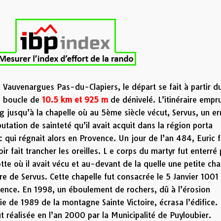
e Vauvenargues Pas-du-Clapiers,
le
départ se fait à partir d
e boucle de
10.5 km
et 925 m
de dénivelé. L’itinéraire empr
ag jusqu’à la chapelle où au 5ème siècle vécut, Servus, un e
putation de sainteté qu’il avait acquit dans la région porta
 qui régnait alors en Provence. Un jour de l’an 484, Euric f
oir fait trancher les oreilles. L e corps du martyr fut enterré
te où il avait vécu et au-devant de la quelle une petite cha
oire de Servus. Cette chapelle fut consacrée le 5 Janvier 1001
vence. En 1998, un éboulement de rochers, dû à l’érosion
ie de 1989 de la montagne Sainte Victoire, écrasa l’édifice.
ut réalisée en l’an 2000 par la Municipalité de Puyloubier.