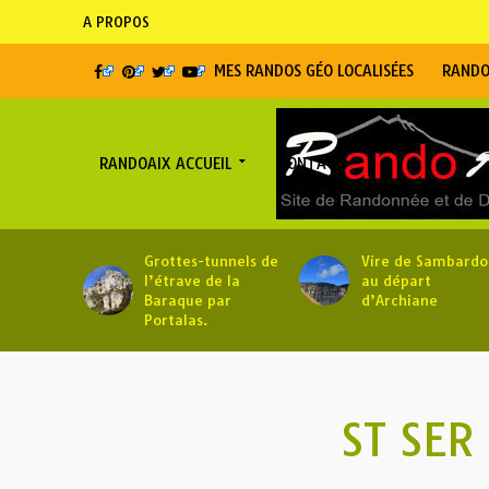
A PROPOS
MES RANDOS GÉO LOCALISÉES
RANDO
RANDOAIX ACCUEIL
CONTACT
Grottes-tunnels de
Vire de Sambardo
l’étrave de la
au départ
Baraque par
d’Archiane
Portalas.
ST SER