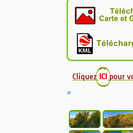
Cliquez
ICI
pour v