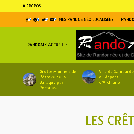
A PROPOS
MES RANDOS GÉO LOCALISÉES
RANDO
RANDOAIX ACCUEIL
CONTACT
Grottes-tunnels de
Vire de Sambardo
l’étrave de la
au départ
Baraque par
d’Archiane
Portalas.
LES CRÊ