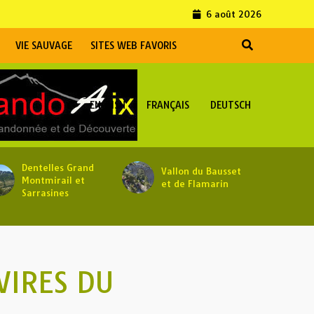
6 août 2026
VIE SAUVAGE
SITES WEB FAVORIS
ENGLISH
FRANÇAIS
DEUTSCH
Dentelles Grand
Vallon du Bausset
Montmirail et
et de Flamarin
Sarrasines
VIRES DU