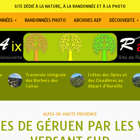
SITE DÉDIÉ À LA NATURE, À LA RANDONNÉE ET À LA PHOTO
NNÉES
RANDONNÉES PHOTO
ARCHIVES AEP
DÉCOUVERTE
u
Traversée intégrale
Crêtes des Opies et
des Rochers des
des Civadières au
Cairas
départ d’Aureille
ALPES-DE-HAUTE PROVENCE
TES DE GÉRUEN PAR LES 