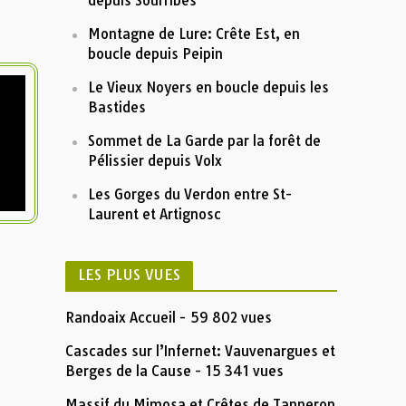
depuis Sourribes
Montagne de Lure: Crête Est, en
boucle depuis Peipin
Le Vieux Noyers en boucle depuis les
Bastides
Sommet de La Garde par la forêt de
Pélissier depuis Volx
Les Gorges du Verdon entre St-
Laurent et Artignosc
LES PLUS VUES
Randoaix Accueil
- 59 802 vues
Cascades sur l’Infernet: Vauvenargues et
Berges de la Cause
- 15 341 vues
Massif du Mimosa et Crêtes de Tanneron