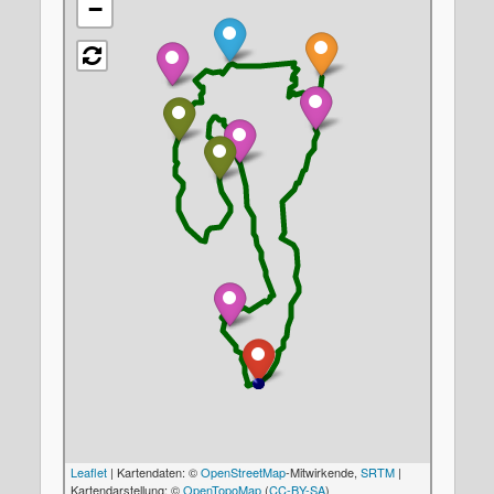
−
Leaflet
| Kartendaten: ©
OpenStreetMap
-Mitwirkende,
SRTM
|
Kartendarstellung: ©
OpenTopoMap
(
CC-BY-SA
)