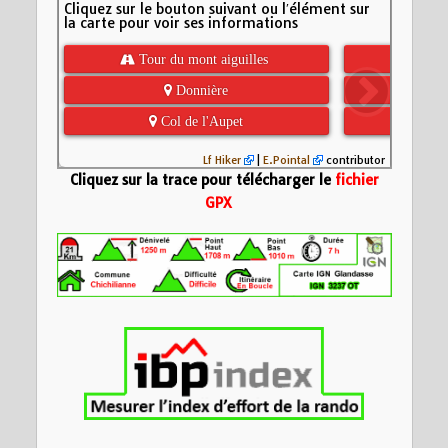
Cliquez sur le bouton suivant ou l′élément sur
la carte pour voir ses informations
 Tour du mont aiguilles
 
 Donnière
 Col de l'Aupet
 C
Lf Hiker
|
E.Pointal
contributor
Cliquez sur la trace pour télécharger le
fichier
GPX
Nom:
Tour du mont 
Distance:
19,4 km
Altitude minimum:
1500
Altitude maximum:
Montée cumulée:
1
Altitude (m)
Descente cumulée
1200
Durée:
8:51'58"
900
600
5
10
15
Distance (km)