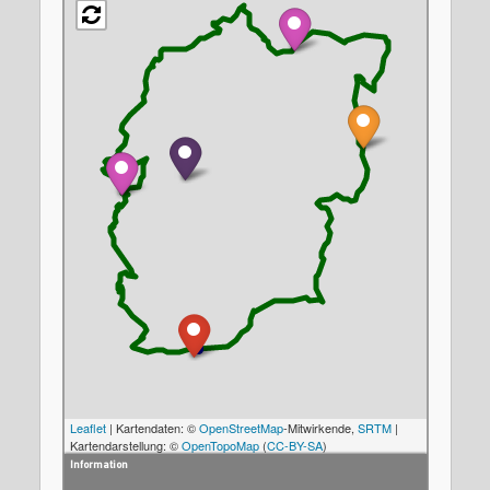
Leaflet
| Kartendaten: ©
OpenStreetMap
-Mitwirkende,
SRTM
|
Kartendarstellung: ©
OpenTopoMap
(
CC-BY-SA
)
Information