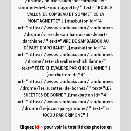
/drome/boucle-vallon-de-combeau-et-
sommet-de-la-montagnette/” text=” BOUCLE
VALLON DE COMBEAU ET SOMMET DE LA
MONTAGNETTE” ] [maxbutton id=”4″
url=”https://www.randoaix.com/randonnees
/drome/vires-de-sambardou-au-depart-
darchiane/” text=”VIRE DE SAMBARDOU AU
DÉPART D’ARCHIANE” ][maxbutton id=”4″
url=”https://www.randoaix.com/randonnees
/drome/tete-chevaliere-chichilianne/”
text=”TÊTE CHEVALIÈRE PAR CHICHILIANNE” ]
[maxbutton id=”4″
url=”https://www.randoaix.com/randonnees
/drome/les-sucettes-de-bornes/” text=”LES
SUCETTES DE BORNE” ][maxbutton id=”4″
url=”https://www.randoaix.com/randonnees
/drome/le-jocou-par-grimone/” text=”LE
JOCOU PAR GRIMONE” ]
Cliquez
ici
pour voir la totalité des photos en