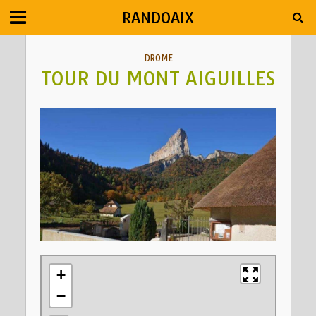
RANDOAIX
DROME
TOUR DU MONT AIGUILLES
+
−