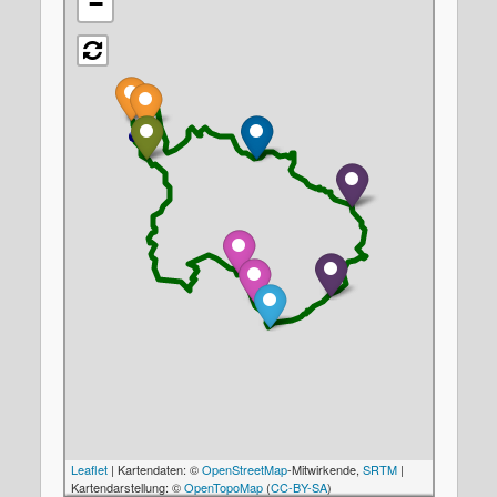
−
Leaflet
| Kartendaten: ©
OpenStreetMap
-Mitwirkende,
SRTM
|
Kartendarstellung: ©
OpenTopoMap
(
CC-BY-SA
)