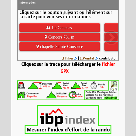
Information
Cliquez sur le bouton suivant ou l′élément sur
la carte pour voir ses informations
 Le Concors
 Fenê
 Concors 781 m
 Ancie
 chapelle Sainte Consorce
 Vall
Lf Hiker
|
E.Pointal
contributor
Cliquez sur la trace pour télécharger le
fichier
GPX
Nom:
Le Concors pa
l'ancien Canal du 
Distance:
12,8 km
600
Altitude minimum:
Altitude maximum:
Altitude (m)
Montée cumulée:
6
400
Descente cumulée
Durée:
144063d 14
200
0
5
10
Distance (km)