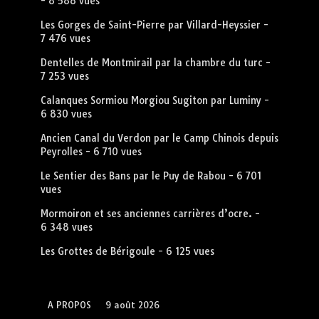
- 8 588 vues
Les Gorges de Saint-Pierre par Villard-Heyssier
-
7 476 vues
Dentelles de Montmirail par la chambre du turc
-
7 253 vues
Calanques Sormiou Morgiou Sugiton par Luminy
-
6 830 vues
Ancien Canal du Verdon par le Camp Chinois depuis
Peyrolles
- 6 710 vues
Le Sentier des Bans par le Puy de Rabou
- 6 701
vues
Mormoiron et ses anciennes carrières d’ocre.
-
6 348 vues
Les Grottes de Bérigoule
- 6 125 vues
A PROPOS
9 août 2026