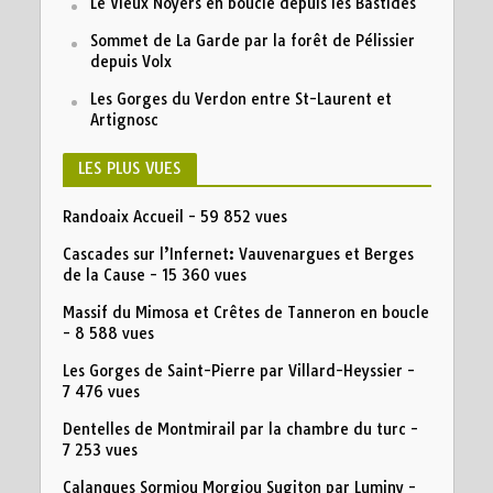
Le Vieux Noyers en boucle depuis les Bastides
Sommet de La Garde par la forêt de Pélissier
depuis Volx
Les Gorges du Verdon entre St-Laurent et
Artignosc
LES PLUS VUES
Randoaix Accueil
- 59 852 vues
Cascades sur l’Infernet: Vauvenargues et Berges
de la Cause
- 15 360 vues
Massif du Mimosa et Crêtes de Tanneron en boucle
- 8 588 vues
Les Gorges de Saint-Pierre par Villard-Heyssier
-
7 476 vues
Dentelles de Montmirail par la chambre du turc
-
7 253 vues
Calanques Sormiou Morgiou Sugiton par Luminy
-