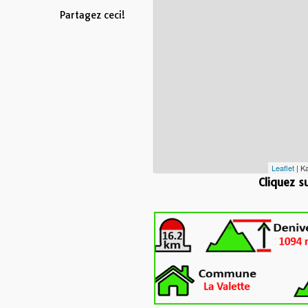
Partagez ceci!
Leaflet
| K
Cliquez s