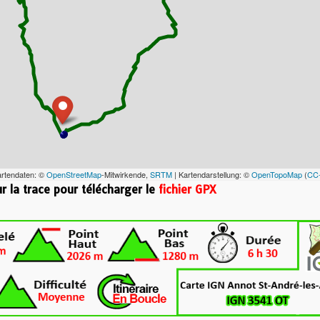
artendaten: ©
OpenStreetMap
-Mitwirkende,
SRTM
| Kartendarstellung: ©
OpenTopoMap
(
CC
ur la trace pour télécharger le
fichier GPX