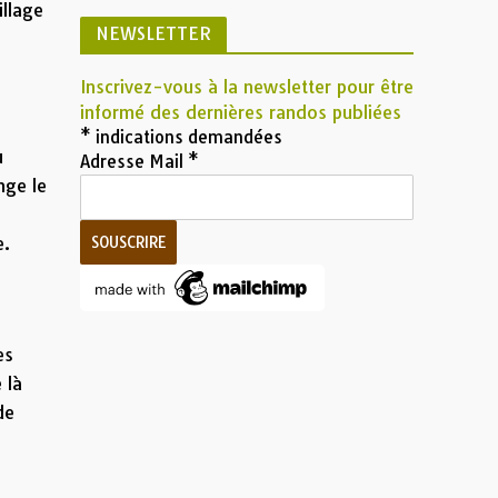
illage
NEWSLETTER
Inscrivez-vous à la newsletter pour être
informé des dernières randos publiées
*
indications demandées
u
Adresse Mail
*
nge le
e.
es
 là
de