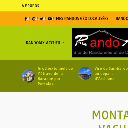
A PROPOS
MES RANDOS GÉO LOCALISÉES
RANDO
RANDOAIX ACCUEIL
CONTACT
Grottes-tunnels de
Vire de Sambardo
l’étrave de la
au départ
Baraque par
d’Archiane
Portalas.
MONTA