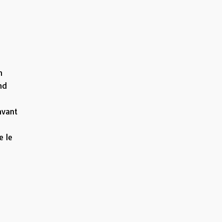
n
nd
avant
e le