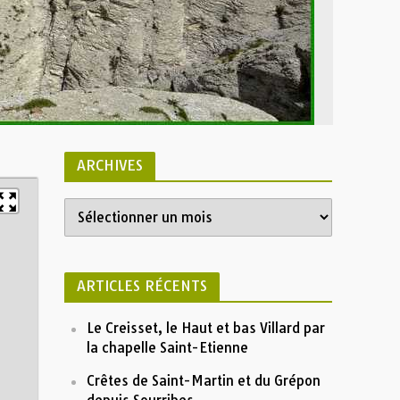
ARCHIVES
Archives
Montagne de Boules par le col de
Liste
Vachière et le ravin de Chalufy
 Montagne de Boules par le col de
GPX
Vachière et le ravin de Chalufy
ARTICLES RÉCENTS
Profile
 La Valette
Le Creisset, le Haut et bas Villard par
 Cabane de Chalufy
la chapelle Saint-Etienne
1800
 Col de Chalufy
Crêtes de Saint-Martin et du Grépon
1500
 Cabane de Boules