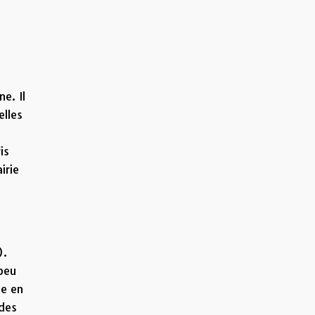
ne. Il
elles
is
irie
).
 peu
ge en
 des