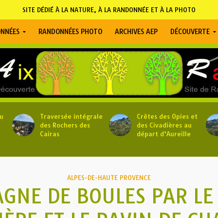
SITE DÉDIÉ À LA NATURE, À LA RANDONNÉE ET À LA PHOTO
NNÉES
RANDONNÉES PHOTO
ARCHIVES AEP
DÉCOUVERTE
u
Traversée intégrale
Crêtes des Opies et
des Rochers des
des Civadières au
Cairas
départ d’Aureille
ALPES-DE-HAUTE PROVENCE
GNE DE BOULES PAR LE 