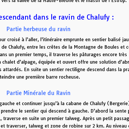
 vers la vallée de la Haute-Bléone et le massif de l’Estrop.
descendant dans le ravin de Chalufy :
Partie herbeuse du ravin
ur croisé à l’aller, l’itinéraire emprunte en sentier balisé jau
 de Chalufy, entre les crêtes de la Montagne de Boules et c
ns un premier temps, il traverse les pâturages encore très
Un chalet d’alpage, équipée et ouvert offre une solution d’abr
attardés. En suite un sentier rectiligne descend dans la pra
tteindre une première barre rocheuse.
Partie Minérale du Ravin
e gauche et continuer jusqu’à la cabane de Chalufy (Bergerie
 prendre le sentier qui descend à gauche. D’abord la sente
s, traverse en suite un premier talweg. Après un petit passa
er et traverser, talweg et zone de robine sur 2 km. Au niveau