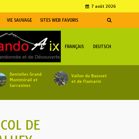
7 août 2026
VIE SAUVAGE
SITES WEB FAVORIS
ENGLISH
FRANÇAIS
DEUTSCH
Dentelles Grand
Vallon du Bausset
Montmirail et
et de Flamarin
Sarrasines
COL DE