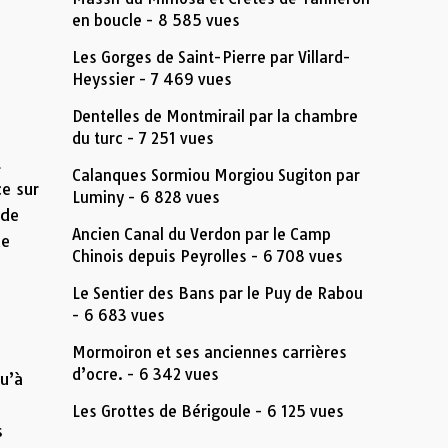
en boucle
- 8 585 vues
Les Gorges de Saint-Pierre par Villard-
Heyssier
- 7 469 vues
Dentelles de Montmirail par la chambre
du turc
- 7 251 vues
t
Calanques Sormiou Morgiou Sugiton par
ce sur
Luminy
- 6 828 vues
 de
Ancien Canal du Verdon par le Camp
de
Chinois depuis Peyrolles
- 6 708 vues
Le Sentier des Bans par le Puy de Rabou
- 6 683 vues
Mormoiron et ses anciennes carrières
d’ocre.
- 6 342 vues
u’à
Les Grottes de Bérigoule
- 6 125 vues
s