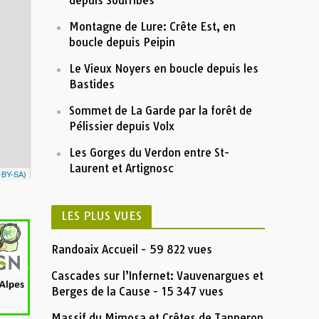
Altitude (m)
depuis Sourribes
1200
 Ravin de Chalufy
Montagne de Lure: Crête Est, en
boucle depuis Peipin
900
Le Vieux Noyers en boucle depuis les
5
10
15
Distance (km)
Bastides
Nom:
alpages-de-boules-et-de-chalufy en reco
Distance:
16,5 km
Altitude minimum:
1280 m
Sommet de La Garde par la forêt de
Altitude maximum:
2027 m
Montée cumulée:
987 m
Pélissier depuis Volx
Descente cumulée :
986 m
Durée:
7:55'17"
Les Gorges du Verdon entre St-
Description
Laurent et Artignosc
Insérez votre description formatée ici
-BY-SA
)
LES PLUS VUES
Randoaix Accueil
- 59 822 vues
Cascades sur l’Infernet: Vauvenargues et
Berges de la Cause
- 15 347 vues
Massif du Mimosa et Crêtes de Tanneron