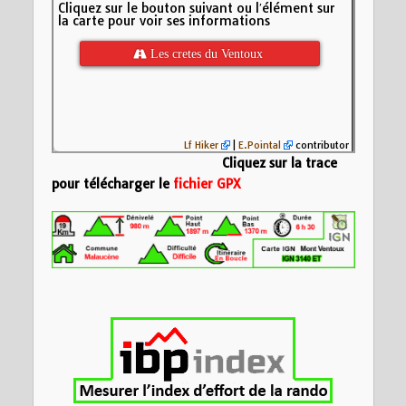
Cliquez sur le bouton suivant ou l′élément sur
la carte pour voir ses informations
 Les cretes du Ventoux
Lf Hiker
|
E.Pointal
contributor
Cliquez sur la trace
pour télécharger le
fichier GPX
Nom:
Les cretes d
Distance:
19,5 km
Altitude minimum:
1800
Altitude maximum:
Montée cumulée:
9
Altitude (m)
Descente cumulée
1600
Durée:
34181d 5:0
1400
1200
5
10
15
Distance (km)