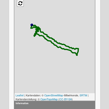
Leaflet
| Kartendaten: ©
OpenStreetMap
-Mitwirkende,
SRTM
|
Kartendarstellung: ©
OpenTopoMap
(
CC-BY-SA
)
Information