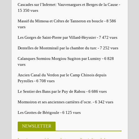
Cascades sur l’Infernet: Vauvenargues et Berges de la Cause
-
15 350 vues
Massif du Mimosa et Crêtes de Tanneron en boucle
- 8 586
vues
Les Gorges de Saint-Pierre par Villard-Heyssier
- 7 472 vues
Dentelles de Montmirail par la chambre du turc
- 7 252 vues
Calanques Sormiou Morgiou Sugiton par Luminy
- 6 828
vues
Ancien Canal du Verdon par le Camp Chinois depuis
Peyrolles
- 6 708 vues
Le Sentier des Bans par le Puy de Rabou
- 6 686 vues
Mormoiron et ses anciennes carrières d’ocre.
- 6 342 vues
Les Grottes de Bérigoule
- 6 125 vues
NEWSLETTER