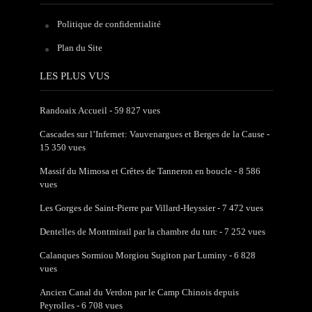
Politique de confidentialité
Plan du Site
LES PLUS VUS
Randoaix Accueil
- 59 827 vues
Cascades sur l’Infernet: Vauvenargues et Berges de la Cause
-
15 350 vues
Massif du Mimosa et Crêtes de Tanneron en boucle
- 8 586
vues
Les Gorges de Saint-Pierre par Villard-Heyssier
- 7 472 vues
Dentelles de Montmirail par la chambre du turc
- 7 252 vues
Calanques Sormiou Morgiou Sugiton par Luminy
- 6 828
vues
Ancien Canal du Verdon par le Camp Chinois depuis
Peyrolles
- 6 708 vues