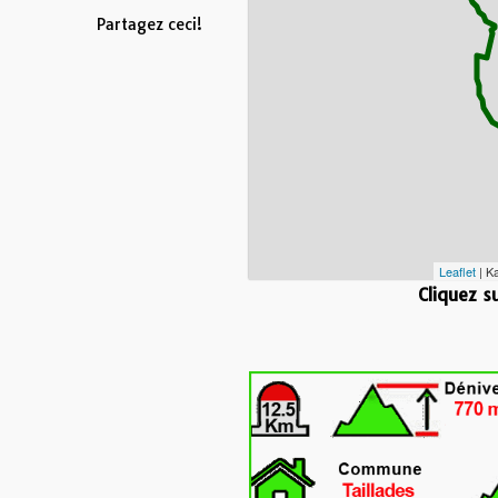
Partagez ceci!
Leaflet
| K
Cliquez s