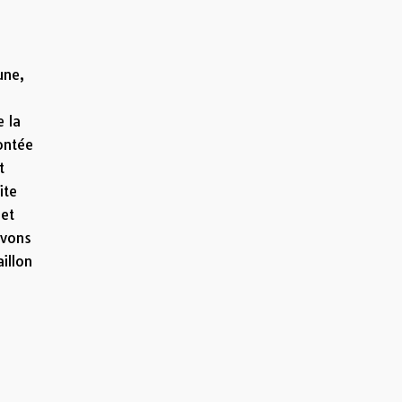
une,
e la
ontée
t
ite
 et
avons
illon