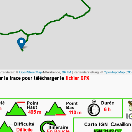
artendaten: ©
OpenStreetMap
-Mitwirkende,
SRTM
| Kartendarstellung: ©
OpenTopoMap
(
CC
ur la trace pour télécharger le
fichier GPX