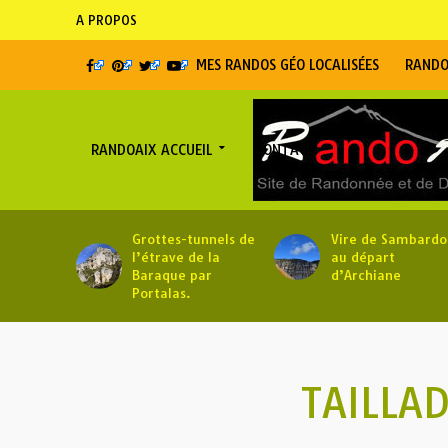
A PROPOS
MES RANDOS GÉO LOCALISÉES
RANDO
RANDOAIX ACCUEIL
CONTACT
Grottes-tunnels de
Vire de Sambardo
l’étrave de la
au départ
Baraque par
d’Archiane
Portalas.
TAILLA