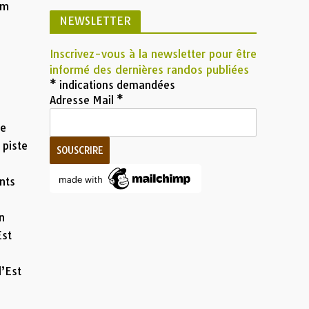
 m
NEWSLETTER
Inscrivez-vous à la newsletter pour être
informé des dernières randos publiées
*
indications demandées
Adresse Mail
*
le
 piste
nts
n
Est
l’Est