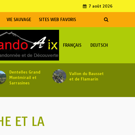
7 août 2026
VIE SAUVAGE
SITES WEB FAVORIS
ENGLISH
FRANÇAIS
DEUTSCH
Dentelles Grand
Vallon du Bausset
Montmirail et
et de Flamarin
Sarrasines
E ET LA