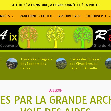
SITE DÉDIÉ À LA NATURE, À LA RANDONNÉE ET À LA PHOTO
NNÉES
RANDONNÉES PHOTO
ARCHIVES AEP
DÉCOUVERTE
u
Traversée intégrale
Crêtes des Opies et
des Rochers des
des Civadières au
Cairas
départ d’Aureille
LUBERON
DES PAR LA GRANDE ARCH