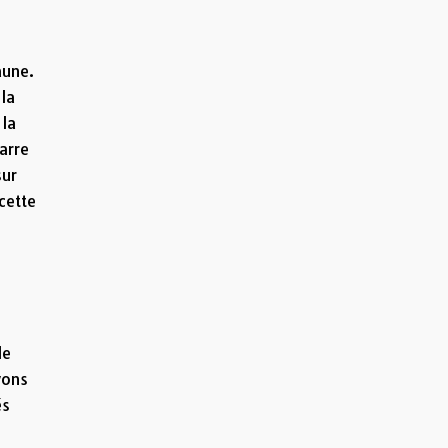
aune.
 la
 la
arre
sur
cette
t
le
vons
és