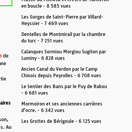
en boucle
- 8 585 vues
Les Gorges de Saint-Pierre par Villard-
Heyssier
- 7 469 vues
Dentelles de Montmirail par la chambre
du turc
- 7 251 vues
Calanques Sormiou Morgiou Sugiton par
m
de
Luminy
- 6 828 vues
une
Ancien Canal du Verdon par le Camp
Chinois depuis Peyrolles
- 6 708 vues
tie
Le Sentier des Bans par le Puy de Rabou
- 6 681 vues
 aires
Mormoiron et ses anciennes carrières
d’ocre.
- 6 342 vues
son,
Les Grottes de Bérigoule
- 6 125 vues
es. Au