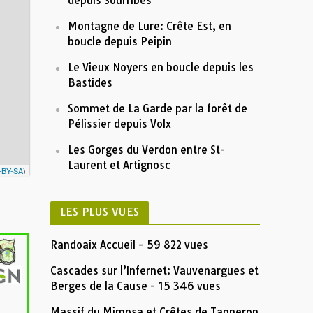
Altitude (m)
depuis Sourribes
0
Montagne de Lure: Crête Est, en
boucle depuis Peipin
-200
Le Vieux Noyers en boucle depuis les
5
10
Distance (km)
Bastides
Nom:
Taillades par la Grande Arche et la voie des
aires reco
Distance:
12,7 km
Sommet de La Garde par la forêt de
Altitude minimum:
111 m
Altitude maximum:
498 m
Pélissier depuis Volx
Montée cumulée:
706 m
Descente cumulée :
704 m
Durée:
7:47'40"
Les Gorges du Verdon entre St-
Description
Laurent et Artignosc
-BY-SA
)
Insérez votre description formatée ici
LES PLUS VUES
Randoaix Accueil
- 59 822 vues
Cascades sur l’Infernet: Vauvenargues et
Berges de la Cause
- 15 346 vues
Massif du Mimosa et Crêtes de Tanneron