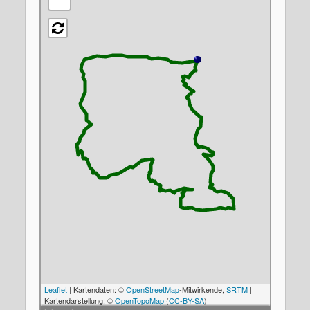
Leaflet
| Kartendaten: ©
OpenStreetMap
-Mitwirkende,
SRTM
|
Kartendarstellung: ©
OpenTopoMap
(
CC-BY-SA
)