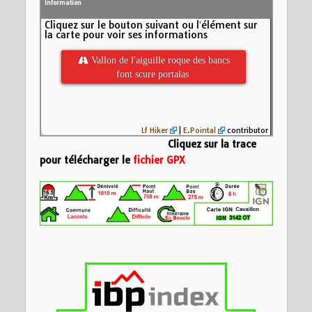
Information
Cliquez sur le bouton suivant ou l′élément sur
la carte pour voir ses informations
 Vallon de l'aiguille roque des bancs
font scure portalas
Lf Hiker
|
E.Pointal
contributor
Cliquez sur la trace
pour télécharger le
fichier GPX
Nom:
vallon de l'a
scure portalas
Distance:
15,4 km
600
Altitude minimum:
Altitude maximum:
Altitude (m)
Montée cumulée:
8
400
Descente cumulée
Durée:
33621d 2:1
200
0
5
10
15
Distance (km)