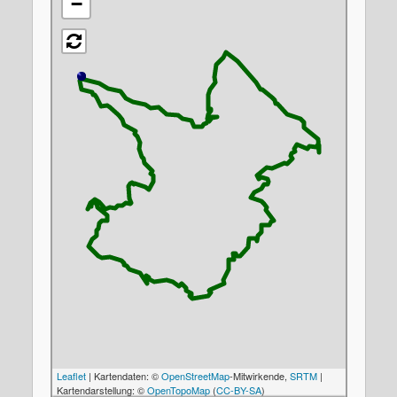
−
Leaflet
| Kartendaten: ©
OpenStreetMap
-Mitwirkende,
SRTM
|
Kartendarstellung: ©
OpenTopoMap
(
CC-BY-SA
)