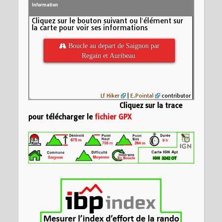
Information
Cliquez sur le bouton suivant ou l′élément sur
la carte pour voir ses informations
 Boucle au depart de Saignon par
Regain et Auribeau
Lf Hiker
|
E.Pointal
contributor
Cliquez sur la trace
pour télécharger le
fichier GPX
Nom:
Boucle au de
Auribeau
Distance:
19,4 km
600
Altitude minimum:
Altitude maximum:
Altitude (m)
Montée cumulée:
6
400
Descente cumulée
Durée:
33755d 4:4
200
0
5
10
15
Distance (km)