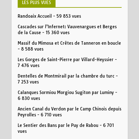
LES PLUS VUES
Randoaix Accueil
- 59 853 vues
Cascades sur l’Infernet: Vauvenargues et Berges
de la Cause
- 15 360 vues
Massif du Mimosa et Crêtes de Tanneron en boucle
- 8 588 vues
Les Gorges de Saint-Pierre par Villard-Heyssier
-
7 476 vues
Dentelles de Montmirail par la chambre du turc
-
7 253 vues
Calanques Sormiou Morgiou Sugiton par Luminy
-
6 830 vues
Ancien Canal du Verdon par le Camp Chinois depuis
Peyrolles
- 6 710 vues
Le Sentier des Bans par le Puy de Rabou
- 6 701
vues