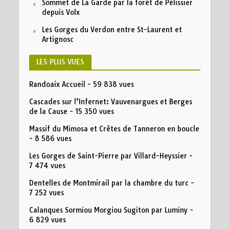
Sommet de La Garde par la forêt de Pélissier
depuis Volx
Les Gorges du Verdon entre St-Laurent et
Artignosc
LES PLUS VUES
Randoaix Accueil
- 59 838 vues
Cascades sur l’Infernet: Vauvenargues et Berges
de la Cause
- 15 350 vues
Massif du Mimosa et Crêtes de Tanneron en boucle
- 8 586 vues
Les Gorges de Saint-Pierre par Villard-Heyssier
-
7 474 vues
Dentelles de Montmirail par la chambre du turc
-
7 252 vues
Calanques Sormiou Morgiou Sugiton par Luminy
-
6 829 vues