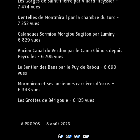
Les Gorges de Saint-Pierre par Villard-Heyssier
-
7 474 vues
Dentelles de Montmirail par la chambre du turc
-
7 252 vues
Calanques Sormiou Morgiou Sugiton par Luminy
-
6 829 vues
Ancien Canal du Verdon par le Camp Chinois depuis
Peyrolles
- 6 708 vues
Le Sentier des Bans par le Puy de Rabou
- 6 690
vues
Mormoiron et ses anciennes carrières d’ocre.
-
6 343 vues
Les Grottes de Bérigoule
- 6 125 vues
A PROPOS
8 août 2026