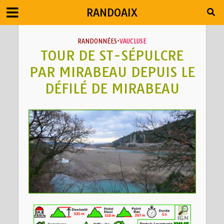
RANDOAIX
RANDONNÉES
•
VAUCLUSE
TOUR DE ST-SÉPULCRE
PAR MIRABEAU DEPUIS LE
DÉFILÉ DE MIRABEAU