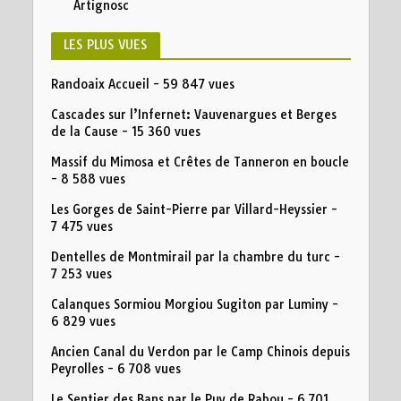
Artignosc
LES PLUS VUES
Randoaix Accueil
- 59 847 vues
Cascades sur l’Infernet: Vauvenargues et Berges
de la Cause
- 15 360 vues
Massif du Mimosa et Crêtes de Tanneron en boucle
- 8 588 vues
Les Gorges de Saint-Pierre par Villard-Heyssier
-
7 475 vues
Dentelles de Montmirail par la chambre du turc
-
7 253 vues
Calanques Sormiou Morgiou Sugiton par Luminy
-
6 829 vues
Ancien Canal du Verdon par le Camp Chinois depuis
Peyrolles
- 6 708 vues
Le Sentier des Bans par le Puy de Rabou
- 6 701