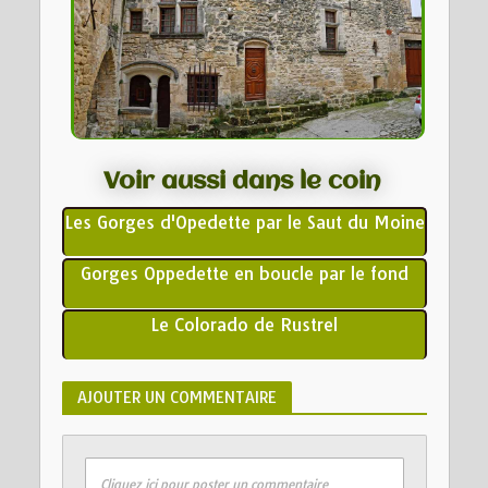
Voir aussi dans le coin
Les Gorges d'Opedette par le Saut du Moine
Gorges Oppedette en boucle par le fond
Le Colorado de Rustrel
AJOUTER UN COMMENTAIRE
Cliquez ici pour poster un commentaire