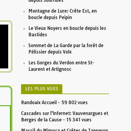
depuis Sourribes
Montagne de Lure: Crête Est, en
boucle depuis Peipin
Le Vieux Noyers en boucle depuis les
Bastides
Sommet de La Garde par la forêt de
Pélissier depuis Volx
Les Gorges du Verdon entre St-
Laurent et Artignosc
LES PLUS VUES
Randoaix Accueil
- 59 802 vues
Cascades sur l’Infernet: Vauvenargues et
Berges de la Cause
- 15 341 vues
Massif du Mimosa et Crêtes de Tanneron