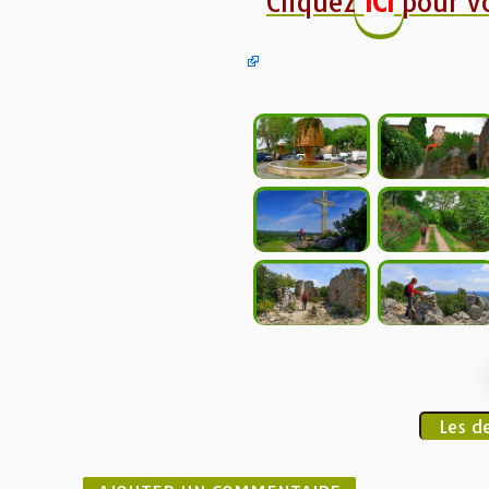
Cliquez
ICI
pour v
Les d