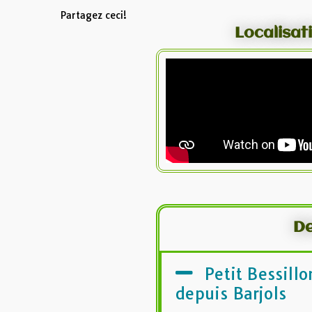
Partagez ceci!
Localisat
De
Petit Bessill
depuis Barjols