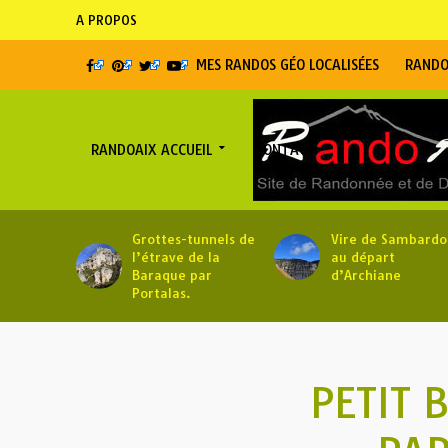
A PROPOS
MES RANDOS GÉO LOCALISÉES
RANDO
RANDOAIX ACCUEIL
CONTACT
Grottes-tunnels de
Vire de Sambardo
l’étrave de la
au départ
Baraque par
d’Archiane
Portalas.
PETIT 