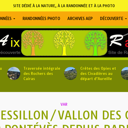
SITE DÉDIÉ À LA NATURE, À LA RANDONNÉE ET À LA PHOTO
NNÉES
RANDONNÉES PHOTO
ARCHIVES AEP
DÉCOUVERTE
u
Traversée intégrale
Crêtes des Opies et
des Rochers des
des Civadières au
Cairas
départ d’Aureille
VAR
BESSILLON/VALLON DES