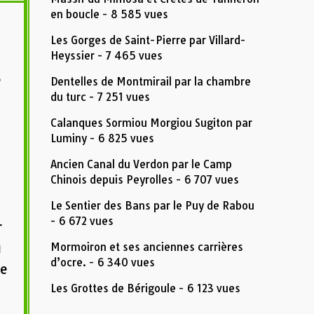
en boucle
- 8 585 vues
Les Gorges de Saint-Pierre par Villard-
Heyssier
- 7 465 vues
e
Dentelles de Montmirail par la chambre
du turc
- 7 251 vues
Calanques Sormiou Morgiou Sugiton par
Luminy
- 6 825 vues
Ancien Canal du Verdon par le Camp
Chinois depuis Peyrolles
- 6 707 vues
Le Sentier des Bans par le Puy de Rabou
- 6 672 vues
r
u
Mormoiron et ses anciennes carrières
d’ocre.
- 6 340 vues
le
Les Grottes de Bérigoule
- 6 123 vues