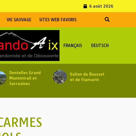
6 août 2026
VIE SAUVAGE
SITES WEB FAVORIS
ENGLISH
FRANÇAIS
DEUTSCH
Dentelles Grand
Vallon du Bausset
Montmirail et
et de Flamarin
Sarrasines
 CARMES