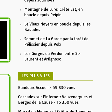
depuis Sourribes
Montagne de Lure: Crête Est, en
boucle depuis Peipin
Le Vieux Noyers en boucle depuis les
Bastides
Sommet de La Garde par la forêt de
Pélissier depuis Volx
Les Gorges du Verdon entre St-
Laurent et Artignosc
LES PLUS VUES
Randoaix Accueil
- 59 830 vues
Cascades sur l’Infernet: Vauvenargues et
Berges de la Cause
- 15 350 vues
Massif du Mimosa et Crêtes de Tanneron