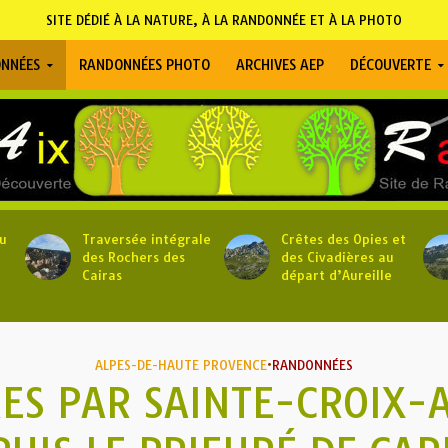
SITE DÉDIÉ À LA NATURE, À LA RANDONNÉE ET À LA PHOTO
NNÉES
RANDONNÉES PHOTO
ARCHIVES AEP
DÉCOUVERTE
u
Traversée intégrale
Crêtes des Opies et
des Rochers des
des Civadières au
Cairas
départ d’Aureille
ALPES-DE-HAUTE PROVENCE
•
RANDONNÉES
ES PAR SAINTE-CROIX-