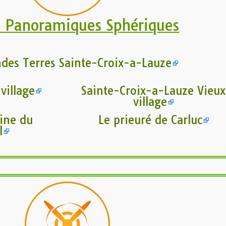
s Panoramiques Sphériques
ndes Terres Sainte-Croix-a-Lauze
village
Sainte-Croix-a-Lauze Vieux
village
ine du
Le prieuré de Carluc
l