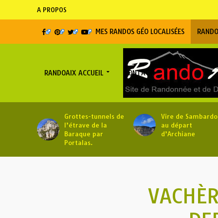
A PROPOS
MES RANDOS GÉO LOCALISÉES
RANDO
RANDOAIX ACCUEIL
CONTACT
Grottes-tunnels de
Vire de Sambardo
l’étrave de la
au départ
Baraque par
d’Archiane
Portalas.
VACHÈR