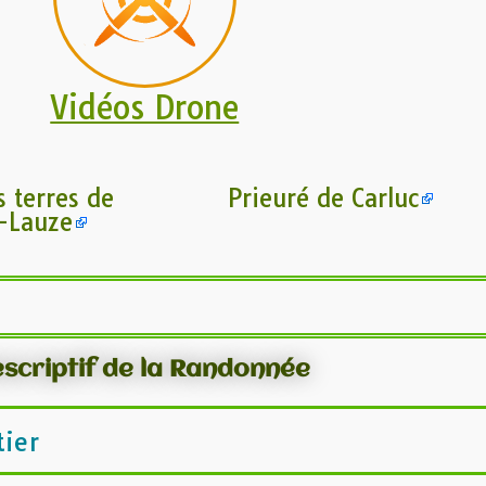
Vidéos Drone
 terres de
Prieuré de Carluc
a-Lauze
scriptif de la Randonnée
tier