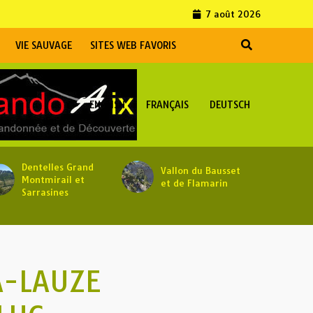
7 août 2026
VIE SAUVAGE
SITES WEB FAVORIS
ENGLISH
FRANÇAIS
DEUTSCH
Dentelles Grand
Vallon du Bausset
Montmirail et
et de Flamarin
Sarrasines
A-LAUZE