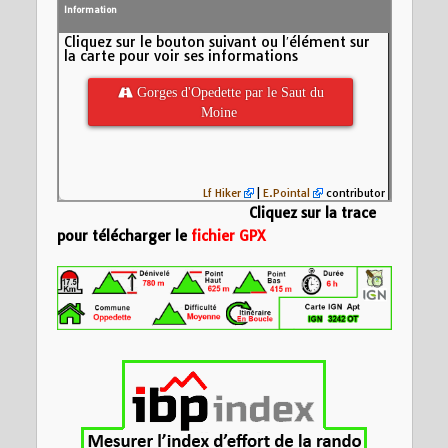
Information
Cliquez sur le bouton suivant ou l′élément sur
la carte pour voir ses informations
 Gorges d'Opedette par le Saut du
Moine
Lf Hiker
|
E.Pointal
contributor
Cliquez sur la trace
pour télécharger le
fichier GPX
Nom:
Le Saut du M
Distance:
17,7 km
Altitude minimum:
600
Altitude maximum:
Montée cumulée:
6
Altitude (m)
Descente cumulée
500
Durée:
16044d 1:0
400
300
5
10
15
Distance (km)