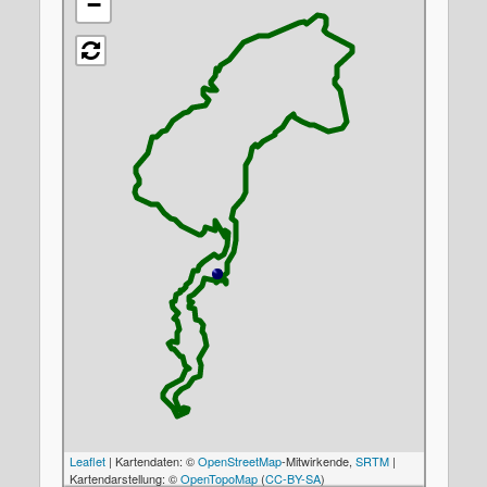
−
Leaflet
| Kartendaten: ©
OpenStreetMap
-Mitwirkende,
SRTM
|
Kartendarstellung: ©
OpenTopoMap
(
CC-BY-SA
)