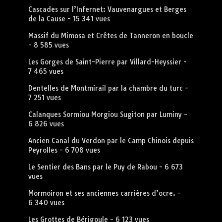
Cascades sur l’Infernet: Vauvenargues et Berges
de la Cause
- 15 341 vues
Massif du Mimosa et Crêtes de Tanneron en boucle
- 8 585 vues
Les Gorges de Saint-Pierre par Villard-Heyssier
-
7 465 vues
Dentelles de Montmirail par la chambre du turc
-
7 251 vues
Calanques Sormiou Morgiou Sugiton par Luminy
-
6 826 vues
Ancien Canal du Verdon par le Camp Chinois depuis
Peyrolles
- 6 708 vues
Le Sentier des Bans par le Puy de Rabou
- 6 673
vues
Mormoiron et ses anciennes carrières d’ocre.
-
6 340 vues
Les Grottes de Bérigoule
- 6 123 vues