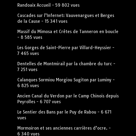
Randoaix Accueil
- 59 802 vues
Cascades sur l’Infernet: Vauvenargues et Berges
de la Cause
- 15 341 vues
Massif du Mimosa et Crêtes de Tanneron en boucle
- 8 585 vues
Les Gorges de Saint-Pierre par Villard-Heyssier
-
7 465 vues
Dentelles de Montmirail par la chambre du turc
-
7 251 vues
Calanques Sormiou Morgiou Sugiton par Luminy
-
6 825 vues
Ancien Canal du Verdon par le Camp Chinois depuis
Peyrolles
- 6 707 vues
Le Sentier des Bans par le Puy de Rabou
- 6 671
vues
Mormoiron et ses anciennes carrières d’ocre.
-
6 340 vues