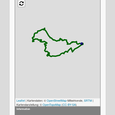
Leaflet
| Kartendaten: ©
OpenStreetMap
-Mitwirkende,
SRTM
|
Kartendarstellung: ©
OpenTopoMap
(
CC-BY-SA
)
Information