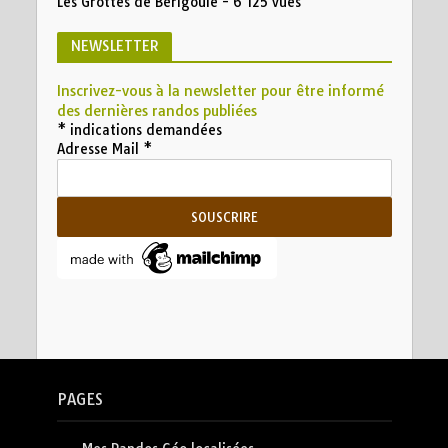
Les Grottes de Bérigoule
- 6 125 vues
NEWSLETTER
Inscrivez-vous à la newsletter pour être informé
des dernières randos publiées
*
indications demandées
Adresse Mail
*
PAGES