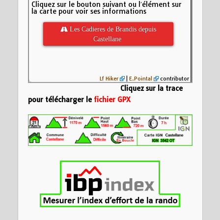
Cliquez sur le bouton suivant ou l′élément sur
la carte pour voir ses informations
 Les Cadieres de Brandis depuis
Castellane
Lf Hiker
|
E.Pointal
contributor
Cliquez sur la trace
pour télécharger le
fichier GPX
Nom:
Les Cadieres
Distance:
21,3 km
Altitude minimum:
1500
Altitude maximum:
Montée cumulée:
1
Altitude (m)
Descente cumulée
1200
Durée:
8:17'03"
900
600
10
20
Distance (km)