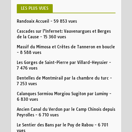
LES PLUS VUES
Randoaix Accueil
- 59 853 vues
Cascades sur l’Infernet: Vauvenargues et Berges
de la Cause
- 15 360 vues
Massif du Mimosa et Crêtes de Tanneron en boucle
- 8 588 vues
Les Gorges de Saint-Pierre par Villard-Heyssier
-
7 476 vues
Dentelles de Montmirail par la chambre du turc
-
7 253 vues
Calanques Sormiou Morgiou Sugiton par Luminy
-
6 830 vues
Ancien Canal du Verdon par le Camp Chinois depuis
Peyrolles
- 6 710 vues
Le Sentier des Bans par le Puy de Rabou
- 6 701
vues