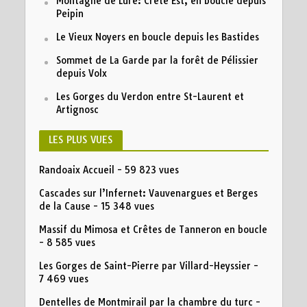
Montagne de Lure: Crête Est, en boucle depuis
Peipin
Le Vieux Noyers en boucle depuis les Bastides
Sommet de La Garde par la forêt de Pélissier
depuis Volx
Les Gorges du Verdon entre St-Laurent et
Artignosc
LES PLUS VUES
Randoaix Accueil
- 59 823 vues
Cascades sur l’Infernet: Vauvenargues et Berges
de la Cause
- 15 348 vues
Massif du Mimosa et Crêtes de Tanneron en boucle
- 8 585 vues
Les Gorges de Saint-Pierre par Villard-Heyssier
-
7 469 vues
Dentelles de Montmirail par la chambre du turc
-