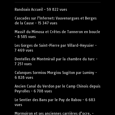
Randoaix Accueil
- 59 822 vues
Cascades sur l’Infernet: Vauvenargues et Berges
de la Cause
- 15 347 vues
Massif du Mimosa et Crêtes de Tanneron en boucle
- 8 585 vues
Les Gorges de Saint-Pierre par Villard-Heyssier
-
7 469 vues
Dentelles de Montmirail par la chambre du turc
-
7 251 vues
Calanques Sormiou Morgiou Sugiton par Luminy
-
6 828 vues
Ancien Canal du Verdon par le Camp Chinois depuis
Peyrolles
- 6 708 vues
Le Sentier des Bans par le Puy de Rabou
- 6 683
vues
Mormoiron et ses anciennes carrières d’ocre.
-