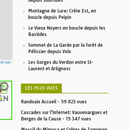
depuis Sourribes
600
Montagne de Lure: Crête Est, en
boucle depuis Peipin
5
10
15
Distance (km)
Le Vieux Noyers en boucle depuis les
Nom:
Boucle les crêtes de l'âne par Plaugiers
Distance:
15,6 km
Bastides
Altitude minimum:
832 m
Altitude maximum:
1592 m
Montée cumulée:
959 m
Sommet de La Garde par la forêt de
Descente cumulée :
959 m
Durée:
7:20'22"
Pélissier depuis Volx
Description
Insérez votre description formatée ici
Les Gorges du Verdon entre St-
-BY-SA
)
Laurent et Artignosc
LES PLUS VUES
Randoaix Accueil
- 59 823 vues
Cascades sur l’Infernet: Vauvenargues et
Berges de la Cause
- 15 347 vues
Massif du Mimosa et Crêtes de Tanneron