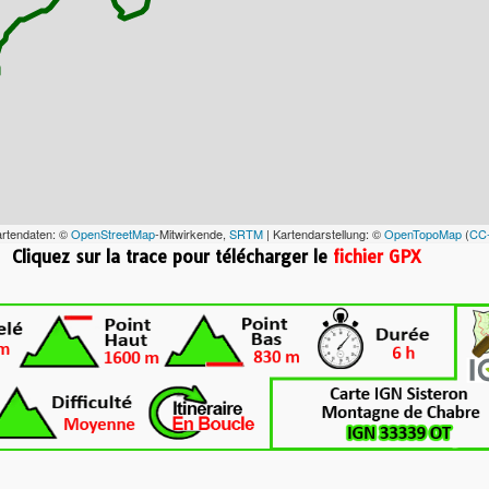
artendaten: ©
OpenStreetMap
-Mitwirkende,
SRTM
| Kartendarstellung: ©
OpenTopoMap
(
CC
Cliquez sur la trace pour télécharger le
fichier GPX