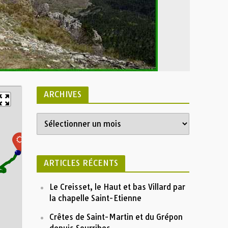
ARCHIVES
Archives
Boucle les crêtes de l'âne par
Liste
Plaugiers
Plaugiers
Latitude:
44° 12' 40"
 Boucle les crêtes de l'âne par
GPX
Longitude:
5° 48' 55"
Plaugiers
Profile
Description
ARTICLES RÉCENTS
 Plaugiers
Insérez votre description formatée ici
1500
Le Creisset, le Haut et bas Villard par
la chapelle Saint-Etienne
Altitude (m)
1200
Crêtes de Saint-Martin et du Grépon
900