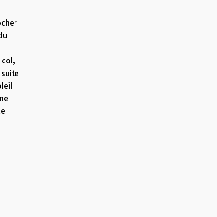
ocher
 du
 col,
 suite
leil
une
de