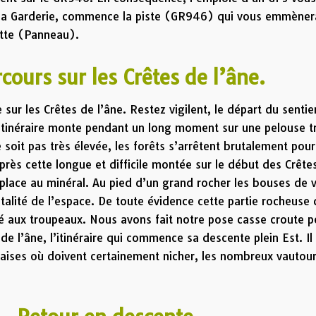
de la Garderie, commence la piste (GR946) qui vous emmèner
rotte (Panneau).
 sur les
Crêtes de l’âne.
 sur les
Crêtes de l’âne. Restez vigilent, le départ du sentie
 l’itinéraire monte pendant un long moment sur une pelouse t
e soit pas très élevée, les forêts s’arrêtent brutalement pour
près cette longue et difficile montée sur le début des Crête
a place au minéral. Au pied d’un grand rocher les bouses de 
talité de l’espace. De toute évidence cette partie rocheuse 
gé aux troupeaux. Nous avons fait notre pose casse croute 
e l’âne, l’itinéraire qui commence sa descente plein Est. Il
laises où doivent certainement nicher, les nombreux vautou