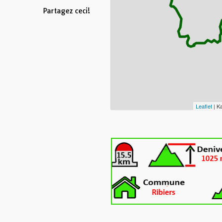
Partagez ceci!
Leaflet
| K