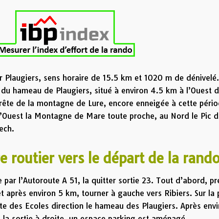
r Plaugiers, sens horaire de 15.5 km et 1020 m de dénivelé. 
 du hameau de Plaugiers, situé à environ 4.5 km à l’Ouest 
 Crête de la montagne de Lure, encore enneigée à cette péri
l’Ouest la Montagne de Mare toute proche, au Nord le Pic d
uech.
re routier vers le départ de la rando
par l’Autoroute A 51, la quitter sortie 23. Tout d’abord, p
t après environ 5 km, tourner à gauche vers Ribiers. Sur la 
ute des Ecoles direction le hameau des Plaugiers. Après env
la sortie à droite, un espace parking est aménagé.