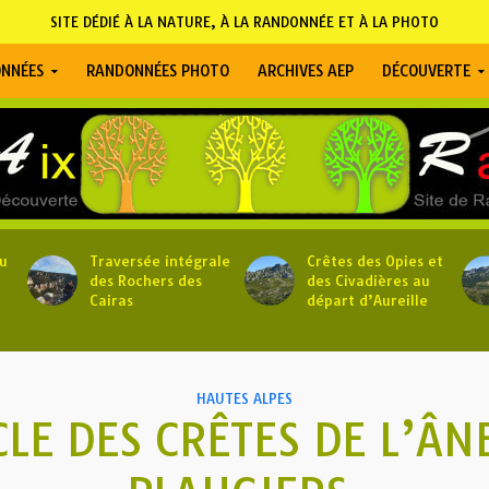
SITE DÉDIÉ À LA NATURE, À LA RANDONNÉE ET À LA PHOTO
NNÉES
RANDONNÉES PHOTO
ARCHIVES AEP
DÉCOUVERTE
u
Traversée intégrale
Crêtes des Opies et
des Rochers des
des Civadières au
Cairas
départ d’Aureille
HAUTES ALPES
LE DES CRÊTES DE L’ÂN