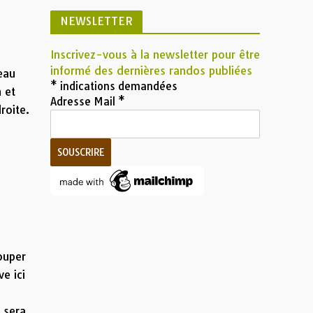
NEWSLETTER
Inscrivez-vous à la newsletter pour être
informé des dernières randos publiées
meau
*
indications demandées
m et
Adresse Mail
*
roite.
e
,
ouper
ve ici
a
 sera