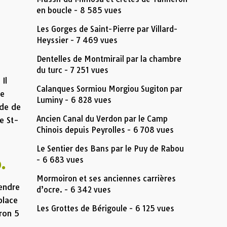
en boucle
- 8 585 vues
Les Gorges de Saint-Pierre par Villard-
Heyssier
- 7 469 vues
Dentelles de Montmirail par la chambre
du turc
- 7 251 vues
Il
Calanques Sormiou Morgiou Sugiton par
de
Luminy
- 6 828 vues
ode de
Ancien Canal du Verdon par le Camp
e St-
Chinois depuis Peyrolles
- 6 708 vues
Le Sentier des Bans par le Puy de Rabou
- 6 683 vues
.
Mormoiron et ses anciennes carrières
rendre
d’ocre.
- 6 342 vues
place
Les Grottes de Bérigoule
- 6 125 vues
iron 5