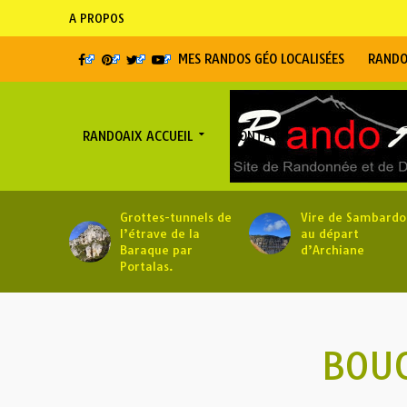
A PROPOS
MES RANDOS GÉO LOCALISÉES
RANDO
RANDOAIX ACCUEIL
CONTACT
Grottes-tunnels de
Vire de Sambardo
l’étrave de la
au départ
Baraque par
d’Archiane
Portalas.
BOUC