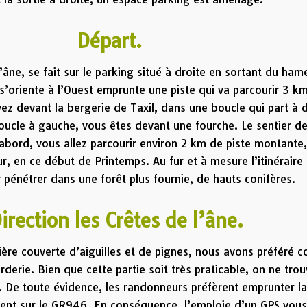
art.
l’âne, se fait sur le parking situé à droite en sortant du ha
i s’oriente à l’Ouest emprunte une piste qui va parcourir 3 k
ez devant la bergerie de Taxil, dans une boucle qui part à d
ucle à gauche, vous êtes devant une fourche. Le sentier d
D’abord, vous allez parcourir environ 2 km de piste montante
r, en ce début de Printemps. Au fur et à mesure l’itinéraire
 pénétrer dans une forêt plus fournie, de hauts conifères.
on les
Crêtes de l’âne
.
ière couverte d’aiguilles et de pignes, nous avons préféré c
rderie. Bien que cette partie soit très praticable, on ne trou
. De toute évidence, les randonneurs préfèrent emprunter l
vient sur le GR946. En conséquence, l’emploie d’un GPS vous