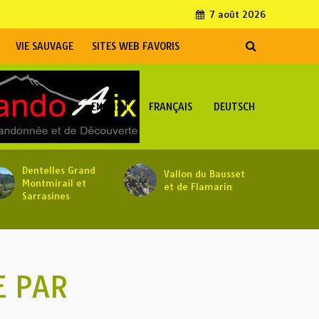
7 août 2026
VIE SAUVAGE
SITES WEB FAVORIS
ENGLISH
FRANÇAIS
DEUTSCH
Dentelles Grand
Vallon du Bausset
Montmirail et
et de Flamarin
Sarrasines
E PAR