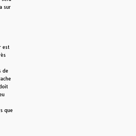
a sur
r est
rès
s de
vache
doit
peu
rs que