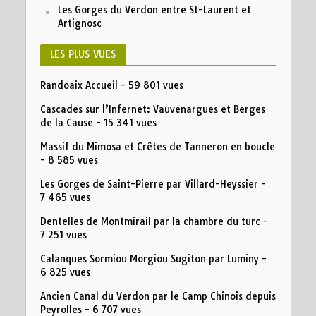
Les Gorges du Verdon entre St-Laurent et
Artignosc
LES PLUS VUES
Randoaix Accueil
- 59 801 vues
Cascades sur l’Infernet: Vauvenargues et Berges
de la Cause
- 15 341 vues
Massif du Mimosa et Crêtes de Tanneron en boucle
- 8 585 vues
Les Gorges de Saint-Pierre par Villard-Heyssier
-
7 465 vues
Dentelles de Montmirail par la chambre du turc
-
7 251 vues
Calanques Sormiou Morgiou Sugiton par Luminy
-
6 825 vues
Ancien Canal du Verdon par le Camp Chinois depuis
Peyrolles
- 6 707 vues