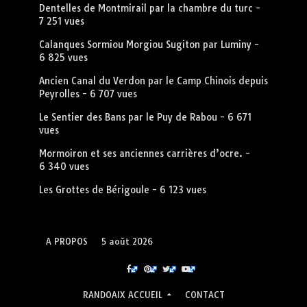
Dentelles de Montmirail par la chambre du turc
-
7 251 vues
Calanques Sormiou Morgiou Sugiton par Luminy
-
6 825 vues
Ancien Canal du Verdon par le Camp Chinois depuis
Peyrolles
- 6 707 vues
Le Sentier des Bans par le Puy de Rabou
- 6 671
vues
Mormoiron et ses anciennes carrières d’ocre.
-
6 340 vues
Les Grottes de Bérigoule
- 6 123 vues
A PROPOS
5 août 2026
RANDOAIX ACCUEIL
CONTACT