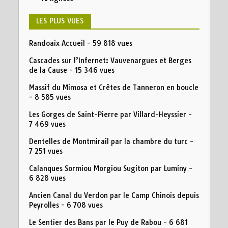
LES PLUS VUES
Randoaix Accueil
- 59 818 vues
Cascades sur l’Infernet: Vauvenargues et Berges
de la Cause
- 15 346 vues
Massif du Mimosa et Crêtes de Tanneron en boucle
- 8 585 vues
Les Gorges de Saint-Pierre par Villard-Heyssier
-
7 469 vues
Dentelles de Montmirail par la chambre du turc
-
7 251 vues
Calanques Sormiou Morgiou Sugiton par Luminy
-
6 828 vues
Ancien Canal du Verdon par le Camp Chinois depuis
Peyrolles
- 6 708 vues
Le Sentier des Bans par le Puy de Rabou
- 6 681